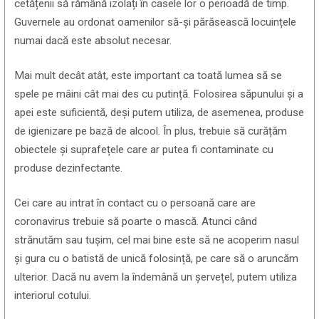
cetățenii să rămână izolați în casele lor o perioadă de timp.
Guvernele au ordonat oamenilor să-și părăsească locuințele
numai dacă este absolut necesar.
Mai mult decât atât, este important ca toată lumea să se
spele pe mâini cât mai des cu putință. Folosirea săpunului și a
apei este suficientă, deși putem utiliza, de asemenea, produse
de igienizare pe bază de alcool. În plus, trebuie să curățăm
obiectele și suprafețele care ar putea fi contaminate cu
produse dezinfectante.
Cei care au intrat în contact cu o persoană care are
coronavirus trebuie să poarte o mască. Atunci când
strănutăm sau tușim, cel mai bine este să ne acoperim nasul
și gura cu o batistă de unică folosință, pe care să o aruncăm
ulterior. Dacă nu avem la îndemână un șervețel, putem utiliza
interiorul cotului.