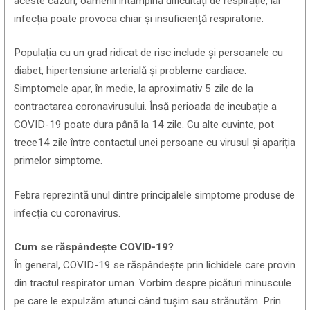
aceste cazuri, oamenii întâmpină dificultăți de respirație, iar
infecția poate provoca chiar și insuficiență respiratorie.
Populația cu un grad ridicat de risc include și persoanele cu
diabet, hipertensiune arterială și probleme cardiace.
Simptomele apar, în medie, la aproximativ 5 zile de la
contractarea coronavirusului. Însă perioada de incubație a
COVID-19 poate dura până la 14 zile. Cu alte cuvinte, pot
trece14 zile între contactul unei persoane cu virusul și apariția
primelor simptome.
Febra reprezintă unul dintre principalele simptome produse de
infecția cu coronavirus.
Cum se răspândește COVID-19?
În general, COVID-19 se răspândește prin lichidele care provin
din tractul respirator uman. Vorbim despre picături minuscule
pe care le expulzăm atunci când tușim sau strănutăm. Prin