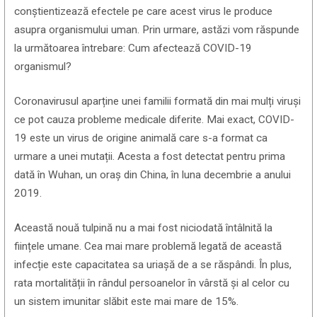
conștientizează efectele pe care acest virus le produce
asupra organismului uman. Prin urmare, astăzi vom răspunde
la următoarea întrebare: Cum afectează COVID-19
organismul?
Coronavirusul aparține unei familii formată din mai mulți viruși
ce pot cauza probleme medicale diferite. Mai exact, COVID-
19 este un virus de origine animală care s-a format ca
urmare a unei mutații. Acesta a fost detectat pentru prima
dată în Wuhan, un oraș din China, în luna decembrie a anului
2019.
Această nouă tulpină nu a mai fost niciodată întâlnită la
ființele umane. Cea mai mare problemă legată de această
infecție este capacitatea sa uriașă de a se răspândi. În plus,
rata mortalității în rândul persoanelor în vârstă și al celor cu
un sistem imunitar slăbit este mai mare de 15%.