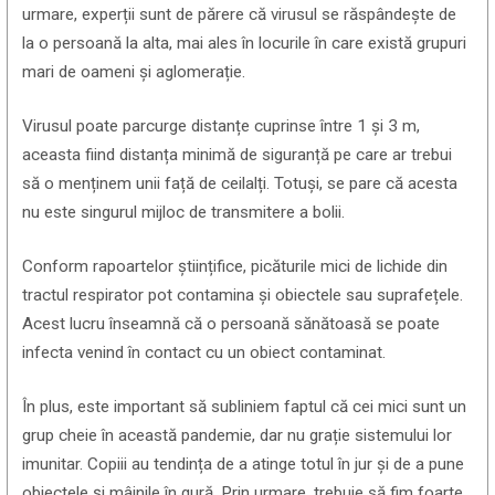
urmare, experții sunt de părere că virusul se răspândește de
la o persoană la alta, mai ales în locurile în care există grupuri
mari de oameni și aglomerație.
Virusul poate parcurge distanțe cuprinse între 1 și 3 m,
aceasta fiind distanța minimă de siguranță pe care ar trebui
să o menținem unii față de ceilalți. Totuși, se pare că acesta
nu este singurul mijloc de transmitere a bolii.
Conform rapoartelor științifice, picăturile mici de lichide din
tractul respirator pot contamina și obiectele sau suprafețele.
Acest lucru înseamnă că o persoană sănătoasă se poate
infecta venind în contact cu un obiect contaminat.
În plus, este important să subliniem faptul că cei mici sunt un
grup cheie în această pandemie, dar nu grație sistemului lor
imunitar. Copiii au tendința de a atinge totul în jur și de a pune
obiectele și mâinile în gură. Prin urmare, trebuie să fim foarte