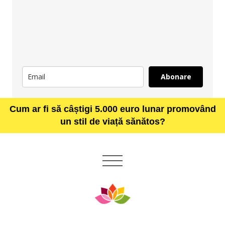
Abonare
Cum ar fi să câștigi 5.000 euro lunar promovând
un stil de viață sănătos?