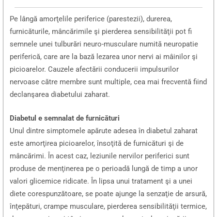
Pe lângă amorţelile periferice (parestezii), durerea,
furnicăturile, mâncărimile şi pierderea sensibilităţii pot fi
semnele unei tulburări neuro-musculare numită neuropatie
periferică, care are la bază lezarea unor nervi ai mâinilor şi
picioarelor. Cauzele afectării conducerii impulsurilor
nervoase către membre sunt multiple, cea mai frecventă fiind
declanşarea diabetului zaharat.
Diabetul e semnalat de furnicături
Unul dintre simptomele apărute adesea în diabetul zaharat
este amorţirea picioarelor, însoţită de furnicături şi de
mâncărimi. În acest caz, leziunile nervilor periferici sunt
produse de menţinerea pe o perioadă lungă de timp a unor
valori glicemice ridicate. În lipsa unui tratament şi a unei
diete corespunzătoare, se poate ajunge la senzaţie de arsură,
înţepături, crampe musculare, pierderea sensibilităţii termice,