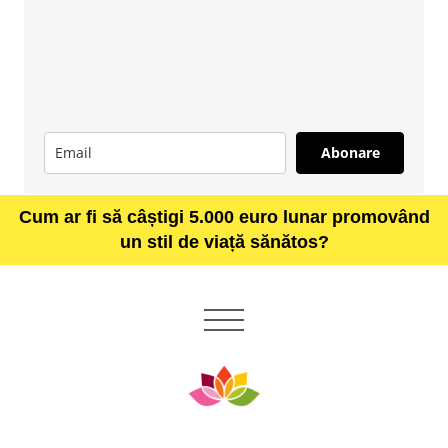
Abonare
Cum ar fi să câștigi 5.000 euro lunar promovând
un stil de viață sănătos?