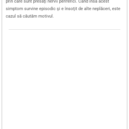
prin care sunt presaţi nervii periferici. Când însă acest
simptom survine episodic şi e însoţit de alte neplăceri, este
cazul să căutăm motivul.