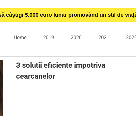
să câștigi 5.000 euro lunar promovând un stil de via
Home
2019
2020
2021
202
3 solutii eficiente impotriva
cearcanelor