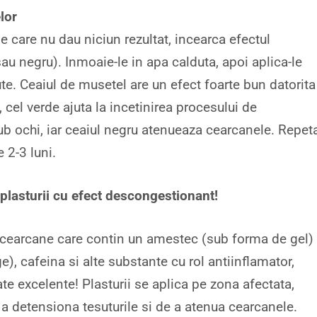
lor
e care nu dau niciun rezultat, incearca efectul
sau negru). Inmoaie-le in apa calduta, apoi aplica-le
e. Ceaiul de musetel are un efect foarte bun datorita
, cel verde ajuta la incetinirea procesului de
sub ochi, iar ceaiul negru atenueaza cearcanele. Repet
 2-3 luni.
 plasturii cu efect descongestionant!
ticearcane care contin un amestec (sub forma de gel)
ge), cafeina si alte substante cu rol antiinflamator,
te excelente! Plasturii se aplica pe zona afectata,
e a detensiona tesuturile si de a atenua cearcanele.