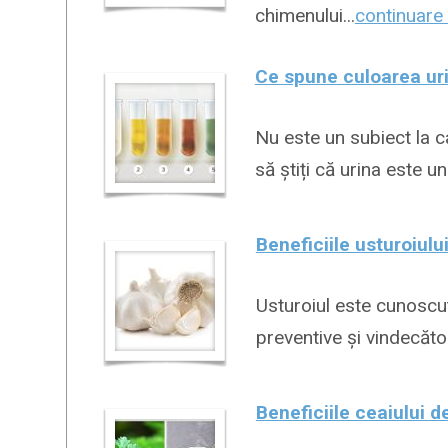
chimenului...
continuare 
Ce spune culoarea ur
Nu este un subiect la c
să știți că urina este un
Beneficiile usturoiulu
Usturoiul este cunoscut 
preventive și vindecăto
Beneficiile ceaiului d