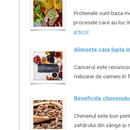
Proteinele sunt baza me
procesele care au loc î
articol
Alimente care lupta i
Cancerul este recunos
milioane de oameni în f
Beneficiile chimenulu
Chimenul este bun pentr
zahărului din sânge și 