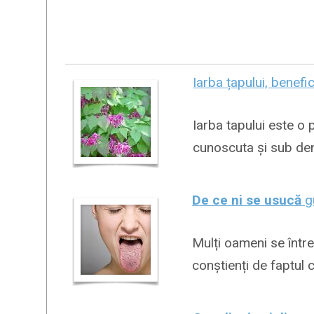
Iarba țapului, benefic
Iarba tapului este o 
cunoscuta și sub den
De ce ni se usucă
gu
Mulți oameni se între
conștienți de faptul c