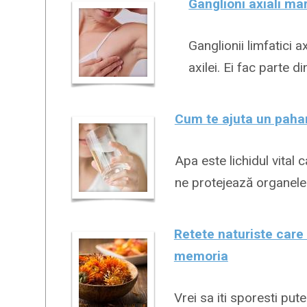
Ganglioni axiali mar
Ganglionii limfatici a
axilei. Ei fac parte di
Cum te ajuta un paha
Apa este lichidul vita
ne protejează organele ş
Retete naturiste care
memoria
Vrei sa iti sporesti pu