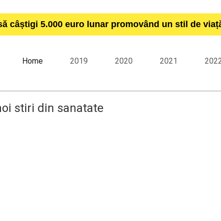
să câștigi 5.000 euro lunar promovând un stil de via
Home
2019
2020
2021
202
oi stiri din sanatate