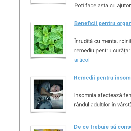
Poti face asta cu ajutor
Beneficii pentru organ
Înrudită cu menta, roini
remediu pentru curăţarea
articol
Remedii pentru insom
Insomnia afectează feme
rândul adulților în vârs
De ce trebuie să con