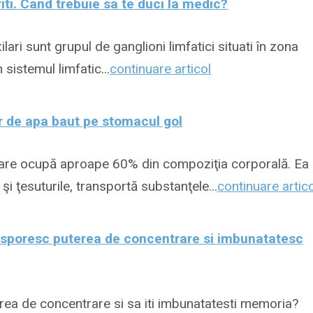
iti. Cand trebuie sa te duci la medic?
xilari sunt grupul de ganglioni limfatici situati în zona
n sistemul limfatic...
continuare articol
r de apa baut pe stomacul gol
l care ocupă aproape 60% din compoziţia corporală. Ea
i ţesuturile, transportă substanţele...
continuare artico
 sporesc puterea de concentrare si imbunatatesc
terea de concentrare si sa iti imbunatatesti memoria?