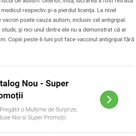
iscul de autism. Ulterior, însă, lucrarea a fost retrasă
 medicul respectiv şi-a pierdut licenţa. La nivel
 vaccin poate cauza autism, inclusiv cel antigripal.
 studii, şi nici unul dintre ele nu a demonstrat că ar
sm. Copiii peste 6 luni pot face vaccinul antigripal fără