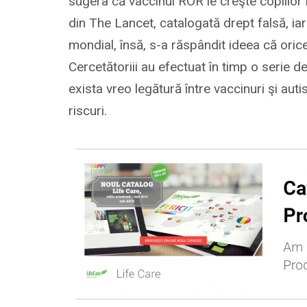
sugera că vaccinul ROR le creşte copiilor r
din The Lancet, catalogată drept falsă, iar
mondial, însă, s-a răspândit ideea că orice
Cercetătoriii au efectuat în timp o serie de
exista vreo legătură între vaccinuri şi auti
riscuri.