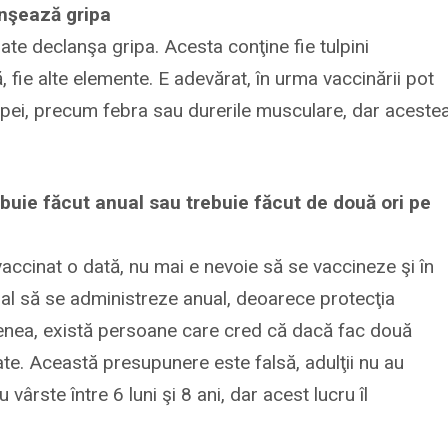
anşează gripa
ate declanşa gripa. Acesta conţine fie tulpini
, fie alte elemente. E adevărat, în urma vaccinării pot
ei, precum febra sau durerile musculare, dar aceste
ebuie făcut anual sau trebuie făcut de două ori pe
ccinat o dată, nu mai e nevoie să se vaccineze şi în
ipal să se administreze anual, deoarece protecţia
enea, există persoane care cred că dacă fac două
te. Această presupunere este falsă, adulţii nu au
ârste între 6 luni şi 8 ani, dar acest lucru îl