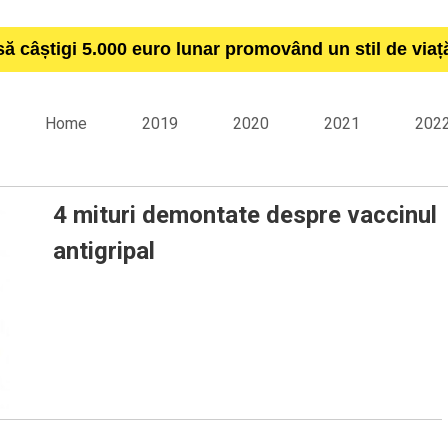
să câștigi 5.000 euro lunar promovând un stil de via
Home
2019
2020
2021
202
4 mituri demontate despre vaccinul
antigripal