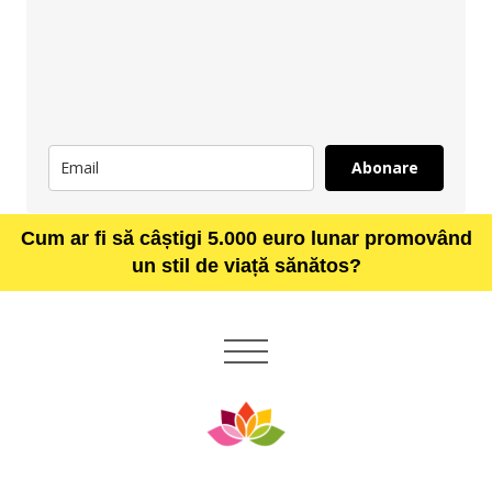
Abonare
Cum ar fi să câștigi 5.000 euro lunar promovând
un stil de viață sănătos?