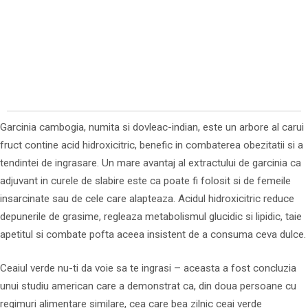
Garcinia cambogia, numita si dovleac-indian, este un arbore al carui
fruct contine acid hidroxicitric, benefic in combaterea obezitatii si a
tendintei de ingrasare. Un mare avantaj al extractului de garcinia ca
adjuvant in curele de slabire este ca poate fi folosit si de femeile
insarcinate sau de cele care alapteaza. Acidul hidroxicitric reduce
depunerile de grasime, regleaza metabolismul glucidic si lipidic, taie
apetitul si combate pofta aceea insistent de a consuma ceva dulce.
Ceaiul verde nu-ti da voie sa te ingrasi – aceasta a fost concluzia
unui studiu american care a demonstrat ca, din doua persoane cu
regimuri alimentare similare, cea care bea zilnic ceai verde