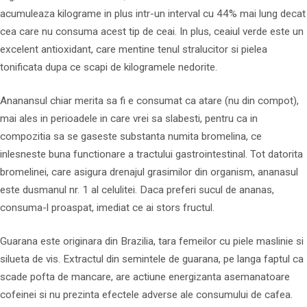
acumuleaza kilograme in plus intr-un interval cu 44% mai lung decat
cea care nu consuma acest tip de ceai. In plus, ceaiul verde este un
excelent antioxidant, care mentine tenul stralucitor si pielea
tonificata dupa ce scapi de kilogramele nedorite.
Ananansul chiar merita sa fi e consumat ca atare (nu din compot),
mai ales in perioadele in care vrei sa slabesti, pentru ca in
compozitia sa se gaseste substanta numita bromelina, ce
inlesneste buna functionare a tractului gastrointestinal. Tot datorita
bromelinei, care asigura drenajul grasimilor din organism, ananasul
este dusmanul nr. 1 al celulitei. Daca preferi sucul de ananas,
consuma-l proaspat, imediat ce ai stors fructul.
Guarana este originara din Brazilia, tara femeilor cu piele maslinie si
silueta de vis. Extractul din semintele de guarana, pe langa faptul ca
scade pofta de mancare, are actiune energizanta asemanatoare
cofeinei si nu prezinta efectele adverse ale consumului de cafea.