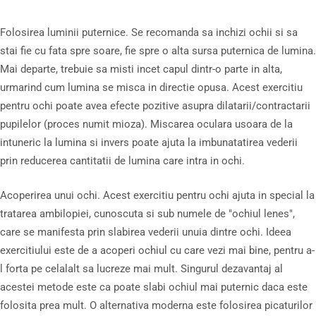
Folosirea luminii puternice. Se recomanda sa inchizi ochii si sa
stai fie cu fata spre soare, fie spre o alta sursa puternica de lumina.
Mai departe, trebuie sa misti incet capul dintr-o parte in alta,
urmarind cum lumina se misca in directie opusa. Acest exercitiu
pentru ochi poate avea efecte pozitive asupra dilatarii/contractarii
pupilelor (proces numit mioza). Miscarea oculara usoara de la
intuneric la lumina si invers poate ajuta la imbunatatirea vederii
prin reducerea cantitatii de lumina care intra in ochi.
Acoperirea unui ochi. Acest exercitiu pentru ochi ajuta in special la
tratarea ambilopiei, cunoscuta si sub numele de "ochiul lenes",
care se manifesta prin slabirea vederii unuia dintre ochi. Ideea
exercitiului este de a acoperi ochiul cu care vezi mai bine, pentru a-
l forta pe celalalt sa lucreze mai mult. Singurul dezavantaj al
acestei metode este ca poate slabi ochiul mai puternic daca este
folosita prea mult. O alternativa moderna este folosirea picaturilor