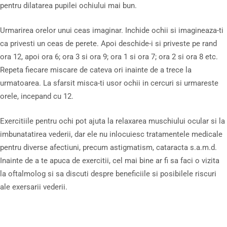
pentru dilatarea pupilei ochiului mai bun.
Urmarirea orelor unui ceas imaginar. Inchide ochii si imagineaza-ti
ca privesti un ceas de perete. Apoi deschide-i si priveste pe rand
ora 12, apoi ora 6; ora 3 si ora 9; ora 1 si ora 7; ora 2 si ora 8 etc.
Repeta fiecare miscare de cateva ori inainte de a trece la
urmatoarea. La sfarsit misca-ti usor ochii in cercuri si urmareste
orele, incepand cu 12.
Exercitiile pentru ochi pot ajuta la relaxarea muschiului ocular si la
imbunatatirea vederii, dar ele nu inlocuiesc tratamentele medicale
pentru diverse afectiuni, precum astigmatism, cataracta s.a.m.d.
Inainte de a te apuca de exercitii, cel mai bine ar fi sa faci o vizita
la oftalmolog si sa discuti despre beneficiile si posibilele riscuri
ale exersarii vederii.