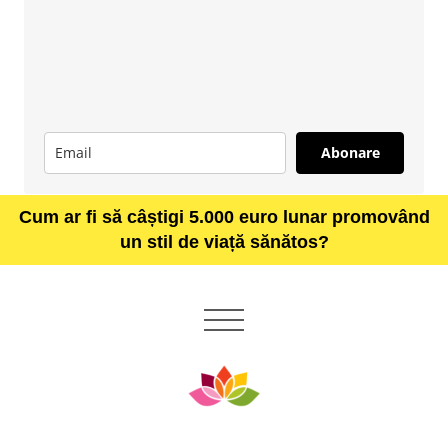
Abonare
Cum ar fi să câștigi 5.000 euro lunar promovând
un stil de viață sănătos?