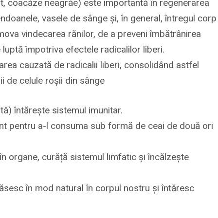
it, coacăze neagrăe) este importantă în regenerarea
endoanele, vasele de sânge și, în general, întregul corp
mova vindecarea rănilor, de a preveni îmbătrânirea
 luptă împotriva efectele radicalilor liberi.
rea cauzată de radicalii liberi, consolidând astfel
 de celule roșii din sânge
ită) întărește sistemul imunitar.
lent pentru a-l consuma sub formă de ceai de două ori
 organe, curăță sistemul limfatic și încălzește
 găsesc în mod natural în corpul nostru și întăresc