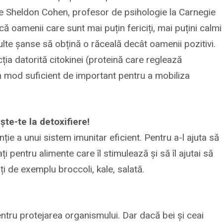
ne Sheldon Cohen, profesor de psihologie la Carnegie
că oamenii care sunt mai puțin fericiți, mai puțini calmi
 multe șanse să obțină o răceală decât oamenii pozitivi.
ia datorită citokinei (proteină care reglează
n mod suficient de important pentru a mobiliza
ște-te la detoxifiere!
ie a unui sistem imunitar eficient. Pentru a-l ajuta să
ați pentru alimente care îl stimulează și să îl ajutai să
i de exemplu broccoli, kale, salată.
ntru protejarea organismului. Dar dacă bei și ceai