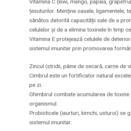
Vitamina C (kiwi, mango, papaia, grapefru
țesuturilor. Menține oasele, ligamentele, t
sănătos datorită capacității sale de a pro
celulelor și de a elimina toxinele în timp ce
Vitamina E protejează celulele de deteriora
sistemul imunitar prin promovarea formării
Zincul (stridii, pâine de secară, carne de v
Cimbrul este un fortificator natural exce
pe zi.
Ghimbirul combate acumularea de toxine în
organismul.
Probioticele (iaurturi, kimchi, usturoi) se
sistemul imunitar.