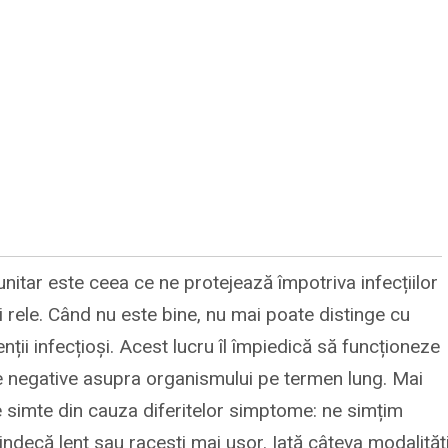
unitar este ceea ce ne protejează împotriva infecțiilor
ii rele. Când nu este bine, nu mai poate distinge cu
ții infecțioși. Acest lucru îl împiedică să funcționeze
e negative asupra organismului pe termen lung. Mai
se simte din cauza diferitelor simptome: ne simțim
vindecă lent sau racesti mai usor. Iată câteva modalităț