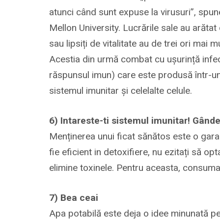
atunci când sunt expuse la virusuri”, spu
Mellon University. Lucrările sale au arătat 
sau lipsiți de vitalitate au de trei ori mai
Acestia din urmă combat cu ușurință infecț
răspunsul imun) care este produsă într-u
sistemul imunitar și celelalte celule.
6) Intareste-ti sistemul imunitar! Gânde
Menținerea unui ficat sănătos este o garanț
fie eficient in detoxifiere, nu ezitați să opt
elimine toxinele. Pentru aceasta, consumaț
7) Bea ceai
Apa potabilă este deja o idee minunată pe