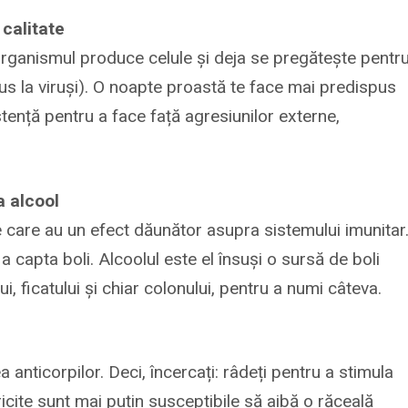
 calitate
 organismul produce celule și deja se pregătește pentr
us la viruși). O noapte proastă te face mai predispus
istență pentru a face față agresiunilor externe,
a alcool
e care au un efect dăunător asupra sistemului imunitar
a capta boli. Alcoolul este el însuși o sursă de boli
i, ficatului și chiar colonului, pentru a numi câteva.
 anticorpilor. Deci, încercați: râdeți pentru a stimula
icite sunt mai puțin susceptibile să aibă o răceală