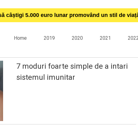
să câștigi 5.000 euro lunar promovând un stil de via
Home
2019
2020
2021
202
7 moduri foarte simple de a intari
sistemul imunitar