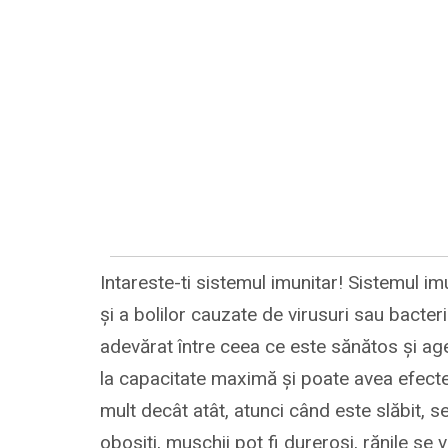
Intareste-ti sistemul imunitar! Sistemul im
și a bolilor cauzate de virusuri sau bacter
adevărat între ceea ce este sănătos și agen
la capacitate maximă și poate avea efect
mult decât atât, atunci când este slăbit, 
obosiți, mușchii pot fi dureroși, rănile se 