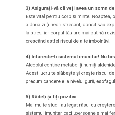
3) Asigurați-vă că veți avea un somn de
Este vital pentru corp și minte. Noaptea,
a doua zi (uneori stresant, obosit sau exp
la stres, iar corpul tău are mai puțină rez
crescând astfel riscul de a te îmbolnăvi.
4) Intareste-ti sistemul imunitar! Nu be
Alcoolul conține metaboliți numiți aldehid
Acest lucru te slăbește și crește riscul de 
precum cancerele la nivelul gurii, esofagulu
5) Râdeți și fiți pozitivi
Mai multe studii au legat râsul cu creșterea
sistemul imunitar caci „persoanele mai fer