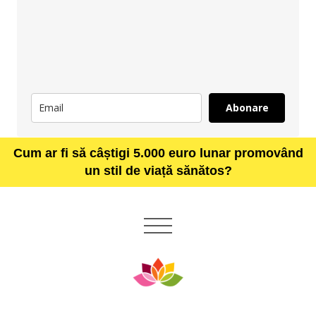
Abonare
Cum ar fi să câștigi 5.000 euro lunar promovând
un stil de viață sănătos?