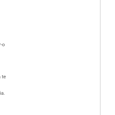
r-o
 te
ia.