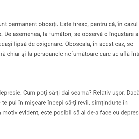
t permanent obosiţi. Este firesc, pentru că, în cazul
le. De asemenea, la fumători, se observă o îngustare a
eaşi lipsă de oxigenare. Oboseala, în acest caz, se
ă chiar şi la persoanele nefumătoare care se află înt
depresie. Cum poţi să-ţi dai seama? Relativ uşor. Dacă
te pui în mişcare începi să-ţi revii, simţindu-te în
ă motiv evident, este posibil să ai de-a face cu depres