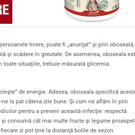
 persoanele tinere, poate fi „anunţat” şi prin oboseală
cată şi scădere în greutate. De asemenea, oboseala es
n toate situaţiile, trebuie măsurată glicemia.
goleşte” de energie. Adesea, oboseala specifică acest
-ne la pat câteva zile bune. Şi cum ne aflăm în plin
cilor pentru a preveni această infecţie: respectă
te şi consumă cât mai multe fructe şi legume proaspet
fiecare zi pot ţine la distanţă bolile de sezon.