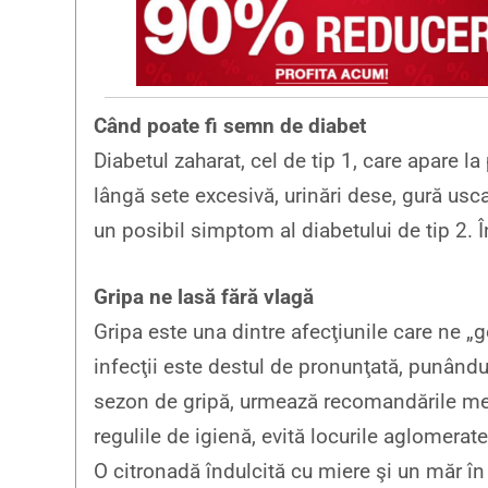
Când poate fi semn de diabet
Diabetul zaharat, cel de tip 1, care apare la
lângă sete excesivă, urinări dese, gură us
un posibil simptom al diabetului de tip 2. Î
Gripa ne lasă fără vlagă
Gripa este una dintre afecţiunile care ne „
infecţii este destul de pronunţată, punându
sezon de gripă, urmează recomandările medi
regulile de igienă, evită locurile aglomera
O citronadă îndulcită cu miere şi un măr în 