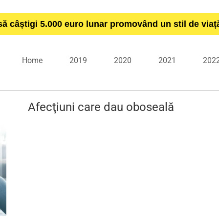
să câștigi 5.000 euro lunar promovând un stil de via
Home
2019
2020
2021
202
Afecţiuni care dau oboseală