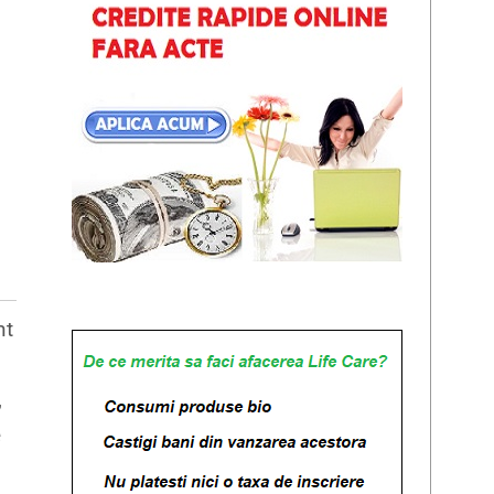
nt
,
e