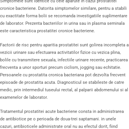
Simptomele sunt identice cu cele aparute in cazul prostatitei
cronice bacteriene. Datorita simptomelor similare, pentru a stabili
cu exactitate forma bolii se recomanda investigatiile suplimentare
de laborator. Prezenta bacteriilor in urina sau in plasma seminala
este caracteristica prostatitei cronice bacteriene.
Factorii de risc pentru aparitia prostatitei sunt golirea incompleta a
vezicii urinare sau efectuarea activitatilor fizice cu vezica plina,
bolile cu transmitere sexuala, infectiile urinare recente, practicarea
frecventa a unor sporturi precum ciclism, jogging sau echitatie.
Persoanele cu prostatita cronica bacteriana pot dezvolta frecvent
episoade de prostatita acuta. Diagnosticul se stabileste de catre
medic, prin intermediul tuseului rectal, al palparii abdomenului si al
examenelor de laborator.
Tratamentul prostatitei acute bacteriene consta in administrarea
de antibiotice pe o perioada de doua-trei saptamani. in unele
cazuri, antibioticele administrate oral nu au efectul dorit, fiind