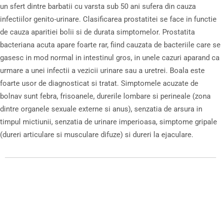
un sfert dintre barbatii cu varsta sub 50 ani sufera din cauza
infectiilor genito-urinare. Clasificarea prostatitei se face in functie
de cauza aparitiei bolii si de durata simptomelor. Prostatita
bacteriana acuta apare foarte rar, fiind cauzata de bacteriile care se
gasesc in mod normal in intestinul gros, in unele cazuri aparand ca
urmare a unei infectii a vezicii urinare sau a uretrei. Boala este
foarte usor de diagnosticat si tratat. Simptomele acuzate de
bolnav sunt febra, frisoanele, durerile lombare si perineale (zona
dintre organele sexuale externe si anus), senzatia de arsura in
timpul mictiunii, senzatia de urinare imperioasa, simptome gripale
(dureri articulare si musculare difuze) si dureri la ejaculare.