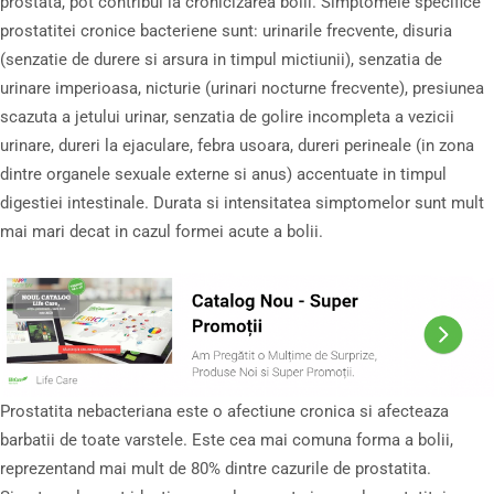
prostata, pot contribui la cronicizarea bolii. Simptomele specifice
prostatitei cronice bacteriene sunt: urinarile frecvente, disuria
(senzatie de durere si arsura in timpul mictiunii), senzatia de
urinare imperioasa, nicturie (urinari nocturne frecvente), presiunea
scazuta a jetului urinar, senzatia de golire incompleta a vezicii
urinare, dureri la ejaculare, febra usoara, dureri perineale (in zona
dintre organele sexuale externe si anus) accentuate in timpul
digestiei intestinale. Durata si intensitatea simptomelor sunt mult
mai mari decat in cazul formei acute a bolii.
Prostatita nebacteriana este o afectiune cronica si afecteaza
barbatii de toate varstele. Este cea mai comuna forma a bolii,
reprezentand mai mult de 80% dintre cazurile de prostatita.