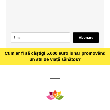
Abonare
Cum ar fi să câștigi 5.000 euro lunar promovând
un stil de viață sănătos?