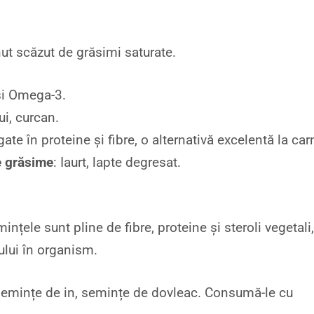
ut scăzut de grăsimi saturate.
 și Omega-3.
ui, curcan.
gate în proteine și fibre, o alternativă excelentă la car
e grăsime
: Iaurt, lapte degresat.
nțele sunt pline de fibre, proteine și steroli vegetali
ului în organism.
 semințe de in, semințe de dovleac. Consumă-le cu