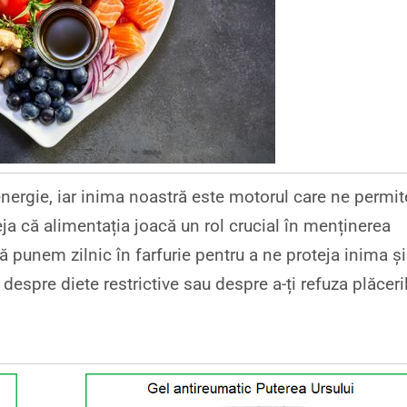
 energie, iar inima noastră este motorul care ne permit
 că alimentația joacă un rol crucial în menținerea
să punem zilnic în farfurie pentru a ne proteja inima și
despre diete restrictive sau despre a-ți refuza plăceri