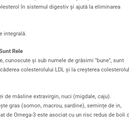
esterol în sistemul digestiv și ajută la eliminarea
e integrală.
Sunt Rele
e, cunoscute și sub numele de grăsimi "bune", sunt
scăderea colesterolului LDL și la creșterea colesterolu
ei de măsline extravirgin, nuci (migdale, caju).
ește gras (somon, macrou, sardine), semințe de in,
at de Omega-3 este asociat cu un risc redus de boli 