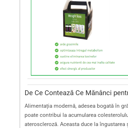
De Ce Contează Ce Mănânci pentr
Alimentația modernă, adesea bogată în grăs
poate contribui la acumularea colesterolului
ateroscleroză. Aceasta duce la îngustarea și