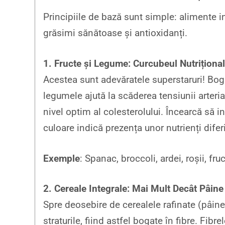
Principiile de bază sunt simple: alimente in
grăsimi sănătoase și antioxidanți.
1. Fructe și Legume: Curcubeul Nutriționa
Acestea sunt adevăratele superstaruri! Bogat
legumele ajută la scăderea tensiunii arteria
nivel optim al colesterolului. Încearcă să inc
culoare indică prezența unor nutrienți diferi
Exemple
: Spanac, broccoli, ardei, roșii, fr
2. Cereale Integrale: Mai Mult Decât Pâine
Spre deosebire de cerealele rafinate (pâine 
straturile, fiind astfel bogate în fibre. Fibr