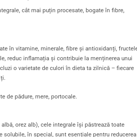
tegrale, cât mai puțin procesate, bogate în fibre,
l
e în vitamine, minerale, fibre și antioxidanți, fructele
le, reduc inflamația și contribuie la menținerea unui
luzi o varietate de culori în dieta ta zilnică – fiecare
ți.
ucte de pădure, mere, portocale.
albă, orez alb), cele integrale își păstrează toate
ele solubile, în special, sunt esențiale pentru reducerea