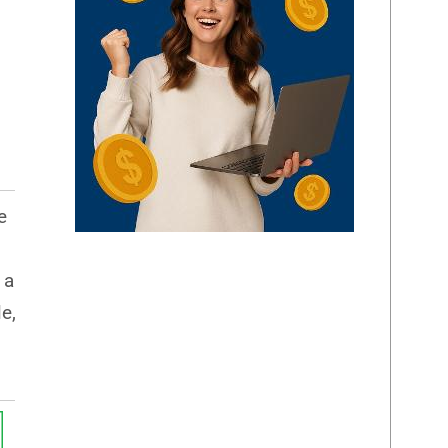
e
 a
le,