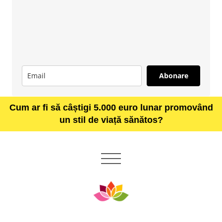
Abonare
Cum ar fi să câștigi 5.000 euro lunar promovând
un stil de viață sănătos?