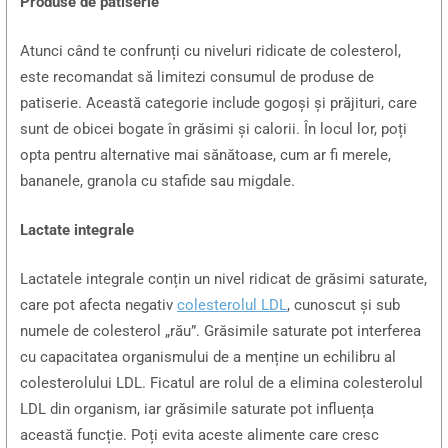
Produse de patiserie
Atunci când te confrunți cu niveluri ridicate de colesterol,
este recomandat să limitezi consumul de produse de
patiserie. Această categorie include gogoși și prăjituri, care
sunt de obicei bogate în grăsimi și calorii. În locul lor, poți
opta pentru alternative mai sănătoase, cum ar fi merele,
bananele, granola cu stafide sau migdale.
Lactate integrale
Lactatele integrale conțin un nivel ridicat de grăsimi saturate,
care pot afecta negativ
colesterolul LDL
, cunoscut și sub
numele de colesterol „rău”. Grăsimile saturate pot interferea
cu capacitatea organismului de a menține un echilibru al
colesterolului LDL. Ficatul are rolul de a elimina colesterolul
LDL din organism, iar grăsimile saturate pot influența
această funcție. Poți evita aceste alimente care cresc