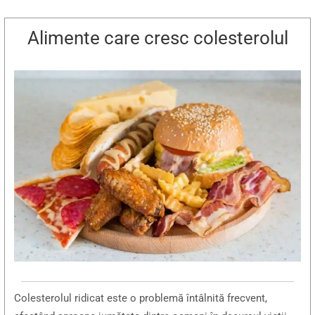
Alimente care cresc colesterolul
Colesterolul ridicat este o problemă întâlnită frecvent,