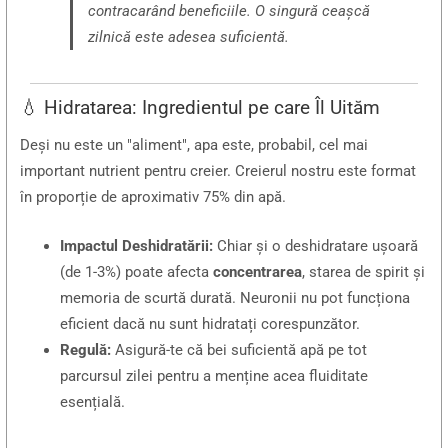
contracarând beneficiile. O singură ceașcă
zilnică este adesea suficientă.
💧 Hidratarea: Ingredientul pe care Îl Uităm
Deși nu este un "aliment", apa este, probabil, cel mai
important nutrient pentru creier. Creierul nostru este format
în proporție de aproximativ 75% din apă.
Impactul Deshidratării:
Chiar și o deshidratare ușoară
(de 1-3%) poate afecta
concentrarea
, starea de spirit și
memoria de scurtă durată. Neuronii nu pot funcționa
eficient dacă nu sunt hidratați corespunzător.
Regulă:
Asigură-te că bei suficientă apă pe tot
parcursul zilei pentru a menține acea fluiditate
esențială.