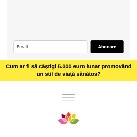
Abonare
Cum ar fi să câștigi 5.000 euro lunar promovând
un stil de viață sănătos?