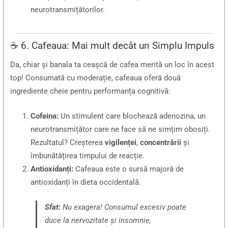
neurotransmițătorilor.
☕ 6. Cafeaua: Mai mult decât un Simplu Impuls
Da, chiar și banala ta ceașcă de cafea merită un loc în acest
top! Consumată cu moderație, cafeaua oferă două
ingrediente cheie pentru performanța cognitivă:
Cofeina:
Un stimulent care blochează adenozina, un
neurotransmițător care ne face să ne simțim obosiți.
Rezultatul? Creșterea
vigilenței
,
concentrării
și
îmbunătățirea timpului de reacție.
Antioxidanți:
Cafeaua este o sursă majoră de
antioxidanți în dieta occidentală.
Sfat:
Nu exagera! Consumul excesiv poate
duce la nervozitate și insomnie,