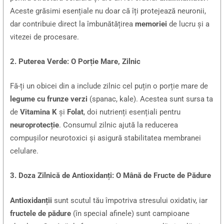
Aceste grăsimi esențiale nu doar că îți protejează neuronii,
dar contribuie direct la îmbunătățirea
memoriei
de lucru și a
vitezei de procesare.
2. Puterea Verde: O Porție Mare, Zilnic
Fă-ți un obicei din a include zilnic cel puțin o porție mare de
legume cu frunze verzi
(spanac, kale). Acestea sunt sursa ta
de
Vitamina K
și
Folat
, doi nutrienți esențiali pentru
neuroprotecție
. Consumul zilnic ajută la reducerea
compușilor neurotoxici și asigură stabilitatea membranei
celulare.
3. Doza Zilnică de Antioxidanți: O Mână de Fructe de Pădure
Antioxidanții
sunt scutul tău împotriva stresului oxidativ, iar
fructele de pădure
(în special afinele) sunt campioane