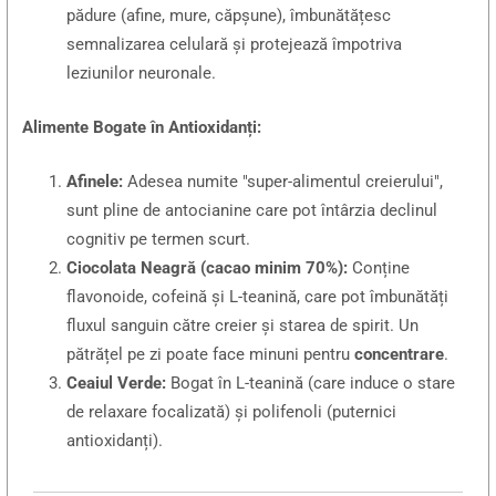
pădure (afine, mure, căpșune), îmbunătățesc
semnalizarea celulară și protejează împotriva
leziunilor neuronale.
Alimente Bogate în Antioxidanți:
Afinele:
Adesea numite "super-alimentul creierului",
sunt pline de antocianine care pot întârzia declinul
cognitiv pe termen scurt.
Ciocolata Neagră (cacao minim 70%):
Conține
flavonoide, cofeină și L-teanină, care pot îmbunătăți
fluxul sanguin către creier și starea de spirit. Un
pătrățel pe zi poate face minuni pentru
concentrare
.
Ceaiul Verde:
Bogat în L-teanină (care induce o stare
de relaxare focalizată) și polifenoli (puternici
antioxidanți).