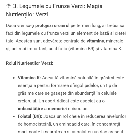
🥦 3. Legumele cu Frunze Verzi: Magia
Nutrienților Verzi
Dacă vrei să-ți
protejezi creierul
pe termen lung, ar trebui să
faci din legumele cu frunze verzi un element de bază al dietei
tale. Acestea sunt adevărate centrale de
vitamine
, minerale
și, cel mai important, acid folic (vitamina B9) și vitamina K.
Rolul Nutrienților Verzi:
Vitamina K:
Această vitamină solubilă în grăsimi este
esențială pentru formarea sfingolipidelor, un tip de
grăsime care se găsește din abundență în celulele
creierului. Un aport ridicat este asociat cu o
îmbunătățire a memoriei
episodice.
Folatul (B9):
Joacă un rol cheie în reducerea nivelurilor
de homocisteină, un aminoacid care, în concentrații
mari, poate fi neurotoxic și asociat cu un risc crescut