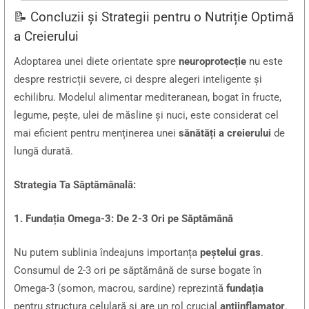
📝 Concluzii și Strategii pentru o Nutriție Optimă
a Creierului
Adoptarea unei diete orientate spre
neuroprotecție
nu este
despre restricții severe, ci despre alegeri inteligente și
echilibru. Modelul alimentar mediteranean, bogat în fructe,
legume, pește, ulei de măsline și nuci, este considerat cel
mai eficient pentru menținerea unei
sănătăți a creierului
de
lungă durată.
Strategia Ta Săptămânală:
1. Fundația Omega-3: De 2-3 Ori pe Săptămână
Nu putem sublinia îndeajuns importanța
peștelui gras
.
Consumul de 2-3 ori pe săptămână de surse bogate în
Omega-3 (somon, macrou, sardine) reprezintă
fundația
pentru structura celulară și are un rol crucial
antiinflamator
.