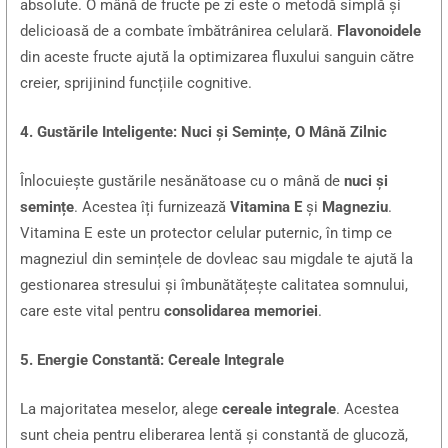
absolute. O mână de fructe pe zi este o metodă simplă și
delicioasă de a combate îmbătrânirea celulară.
Flavonoidele
din aceste fructe ajută la optimizarea fluxului sanguin către
creier, sprijinind funcțiile cognitive.
4. Gustările Inteligente: Nuci și Semințe, O Mână Zilnic
Înlocuiește gustările nesănătoase cu o mână de
nuci și
semințe
. Acestea îți furnizează
Vitamina E
și
Magneziu
.
Vitamina E este un protector celular puternic, în timp ce
magneziul din semințele de dovleac sau migdale te ajută la
gestionarea stresului și îmbunătățește calitatea somnului,
care este vital pentru
consolidarea memoriei
.
5. Energie Constantă: Cereale Integrale
La majoritatea meselor, alege
cereale integrale
. Acestea
sunt cheia pentru eliberarea lentă și constantă de glucoză,