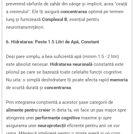
prevenind vârfurile de zahăr din sânge și implicit, acea "ceață
a creierului". Ele îți asigură
concentrarea
optimă pe termen
lung și furnizează
Complexul B
, esențial pentru
neurotransmițători.
6. Hidratarea: Peste 1.5 Litri de Apă, Constant
Deși pare simplu, a bea suficientă apă (minim 1.5 - 2 litri)
este absolut necesar.
Hidratarea neuronală
constantă este
pilonul pe care se bazează toate celelalte funcții cognitive.
Nu uita: o simplă deshidratare îți poate afecta rapid
memoria
de scurtă durată și
concentrarea
.
Prin integrarea conștientă a acestor șase categorii de
alimente pentru creier
în dieta ta, vei face un pas major spre
atingerea unei
performanțe cognitive
maxime și spre
asigurarea unei
neuroprotecții
eficiente pentru anii ce vor
urma. Mănâncă inteligent pentru o minte ageră și un corp