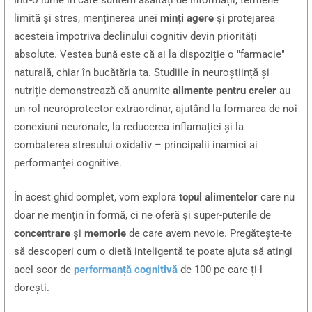
limită și stres, menținerea unei
minți agere
și protejarea
acesteia împotriva declinului cognitiv devin priorități
absolute. Vestea bună este că ai la dispoziție o "farmacie"
naturală, chiar în bucătăria ta. Studiile în neuroștiință și
nutriție demonstrează că anumite
alimente pentru creier
au
un rol neuroprotector extraordinar, ajutând la formarea de noi
conexiuni neuronale, la reducerea inflamației și la
combaterea stresului oxidativ – principalii inamici ai
performanței cognitive.
În acest ghid complet, vom explora
topul alimentelor
care nu
doar ne mențin în formă, ci ne oferă și super-puterile de
concentrare
și
memorie
de care avem nevoie. Pregătește-te
să descoperi cum o dietă inteligentă te poate ajuta să atingi
acel scor de
performanță cognitivă
de 100 pe care ți-l
dorești.