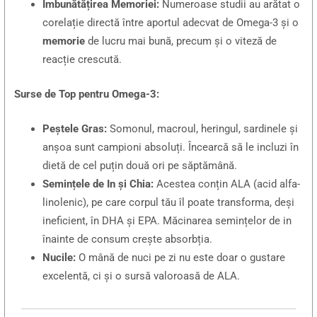
Îmbunătățirea Memoriei:
Numeroase studii au arătat o
corelație directă între aportul adecvat de Omega-3 și o
memorie
de lucru mai bună, precum și o viteză de
reacție crescută.
Surse de Top pentru Omega-3:
Peștele Gras:
Somonul, macroul, heringul, sardinele și
anșoa sunt campioni absoluți. Încearcă să le incluzi în
dietă de cel puțin două ori pe săptămână.
Semințele de In și Chia:
Acestea conțin ALA (acid alfa-
linolenic), pe care corpul tău îl poate transforma, deși
ineficient, în DHA și EPA. Măcinarea semințelor de in
înainte de consum crește absorbția.
Nucile:
O mână de nuci pe zi nu este doar o gustare
excelentă, ci și o sursă valoroasă de ALA.