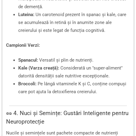
de demență.
Luteina:
Un carotenoid prezent în spanac și kale, care
se acumulează în retină și în anumite zone ale
creierului și este legat de funcția cognitivă.
Campionii Verzi:
Spanacul:
Versatil și plin de nutrienți.
Kale (Varza creață):
Considerată un "super-aliment"
datorită densității sale nutritive excepționale.
Broccoli:
Pe lângă vitaminele K și C, conține compuși
care pot ajuta la detoxifierea creierului.
🥜 4. Nuci și Semințe: Gustări Inteligente pentru
Neuroprotecție
Nucile și semințele sunt pachete compacte de nutrienți