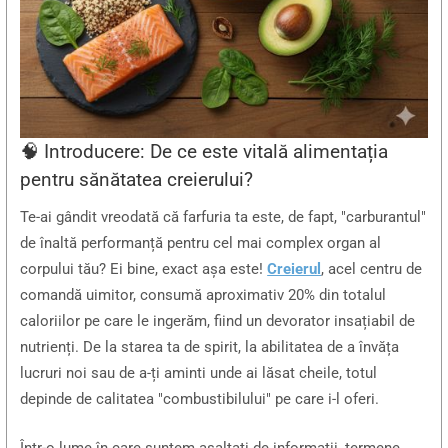
🧠 Introducere: De ce este vitală alimentația
pentru sănătatea creierului?
Te-ai gândit vreodată că farfuria ta este, de fapt, "carburantul"
de înaltă performanță pentru cel mai complex organ al
corpului tău? Ei bine, exact așa este!
Creierul
, acel centru de
comandă uimitor, consumă aproximativ 20% din totalul
caloriilor pe care le ingerăm, fiind un devorator insațiabil de
nutrienți. De la starea ta de spirit, la abilitatea de a învăța
lucruri noi sau de a-ți aminti unde ai lăsat cheile, totul
depinde de calitatea "combustibilului" pe care i-l oferi.
Într-o lume în care suntem asaltați de informații, termene