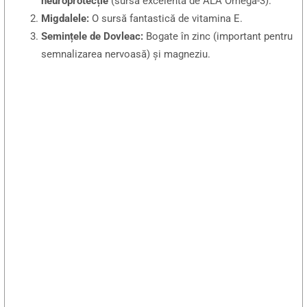
neuroprotecție
(sursa excelentă de ALA Omega-3).
Migdalele:
O sursă fantastică de vitamina E.
Semințele de Dovleac:
Bogate în zinc (important pentru
semnalizarea nervoasă) și magneziu.