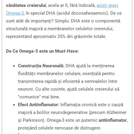
sănătatea creierului
, acela ar fi, fără îndoială,
acizii grași
Omega-3
, în special DHA (acidul docosahexaenoic). De ce
sunt atât de importanți? Simplu: DHA este o componentă
structurală majoră a membranelor celulelor creierului,
reprezentând aproximativ 25% din grăsimile totale.
De Ce Omega-3 este un Must-Have:
Construcția Neuronală:
DHA ajută la menținerea
fluidității membranelor celulare, esențială pentru
transmiterea rapidă și eficientă a semnalelor între
neuroni. Cu alte cuvinte, ajută celulele creierului să
"comunice" mai bine.
Efect Antiinflamator:
Inflamația cronică este o cauză
majoră a bolilor neurodegenerative (precum Alzheimer
și Parkinson). Omega-3 este un puternic
antiinflamator
,
protejând celulele nervoase de distrugere.