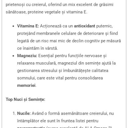
prietenoși cu creierul, oferind un mix excelent de grăsimi
sănătoase, proteine vegetale și vitamina E.
Vitamina E:
Acționează ca un
antioxidant
puternic,
protejând membranele celulare de deteriorare și fiind
legată de un risc mai mic de declin cognitiv pe măsură
ce înaintăm în vârstă.
Magneziu:
Esențial pentru funcțiile nervoase și
relaxarea musculară, magneziul din semințe ajută la
gestionarea stresului și îmbunătățește calitatea
somnului, care este vital pentru consolidarea
memoriei
.
Top Nuci și Semințe:
Nucile:
Având o formă asemănătoare creierului, nu
întâmplător ele sunt în fruntea listei pentru