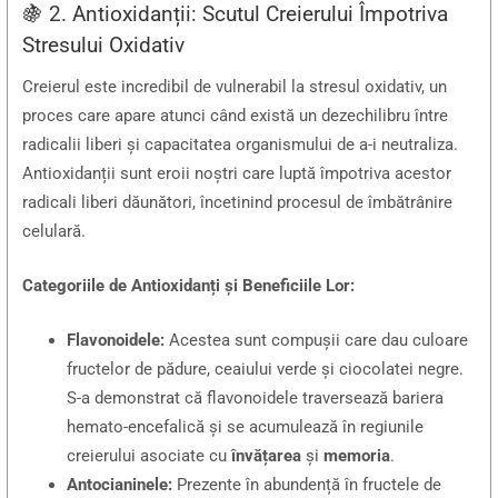
🍇 2. Antioxidanții: Scutul Creierului Împotriva
Stresului Oxidativ
Creierul este incredibil de vulnerabil la stresul oxidativ, un
proces care apare atunci când există un dezechilibru între
radicalii liberi și capacitatea organismului de a-i neutraliza.
Antioxidanții sunt eroii noștri care luptă împotriva acestor
radicali liberi dăunători, încetinind procesul de îmbătrânire
celulară.
Categoriile de Antioxidanți și Beneficiile Lor:
Flavonoidele:
Acestea sunt compușii care dau culoare
fructelor de pădure, ceaiului verde și ciocolatei negre.
S-a demonstrat că flavonoidele traversează bariera
hemato-encefalică și se acumulează în regiunile
creierului asociate cu
învățarea
și
memoria
.
Antocianinele:
Prezente în abundență în fructele de