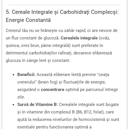
5. Cereale Integrale și Carbohidrați Complecși:
Energie Constantă
Creierul tău nu se hrănește cu zahăr rapid, ci are nevoie de
un flux constant de glucoză.
Cerealele integrale
(ovăz,
quinoa, orez brun, pâine integrală) sunt preferate în
detrimentul carbohidraților rafinați, deoarece eliberează
glucoza în sânge lent și constant.
Beneficii:
Această eliberare lentă previne "ceața
creierului" (brain fog) și fluctuațiile de energie,
asigurând o
concentrare
optimă pe parcursul întregii
zile.
Sursă de Vitamine B:
Cerealele integrale sunt bogate
și în vitamine din complexul B (B6, B12, folat), care
ajută la reducerea nivelurilor de homocisteină și sunt
esențiale pentru funcționarea optimă a