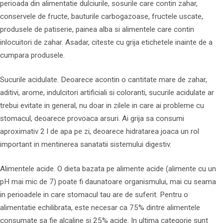
perioada din alimentatie dulciurile, sosurile care contin zahar,
conservele de fructe, bauturile carbogazoase, fructele uscate,
produsele de patiserie, painea alba si alimentele care contin
inlocuitori de zahar. Asadar, citeste cu grija etichetele inainte de a
cumpara produsele.
Sucurile acidulate. Deoarece acontin o cantitate mare de zahar,
aditivi, arome, indulcitori artificiali si coloranti, sucurile acidulate ar
trebui evitate in general, nu doar in zilele in care ai probleme cu
stomacul, deoarece provoaca arsuri. Ai grija sa consumi
aproximativ 2 l de apa pe zi, deoarece hidratarea joaca un rol
important in mentinerea sanatatii sistemului digestiv.
Alimentele acide. O dieta bazata pe alimente acide (alimente cu un
pH mai mic de 7) poate fi daunatoare organismului, mai cu seama
in perioadele in care stomacul tau are de suferit. Pentru o
alimentatie echilibrata, este necesar ca 75% dintre alimentele
consumate sa fie alcaline si 25% acide. In ultima categorie sunt