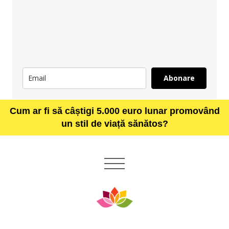
Abonare
Cum ar fi să câștigi 5.000 euro lunar promovând
un stil de viață sănătos?