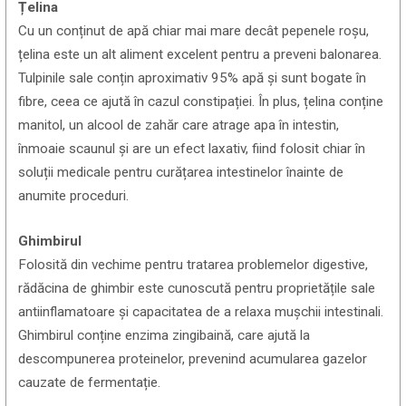
Țelina
Cu un conținut de apă chiar mai mare decât pepenele roșu,
țelina este un alt aliment excelent pentru a preveni balonarea.
Tulpinile sale conțin aproximativ 95% apă și sunt bogate în
fibre, ceea ce ajută în cazul constipației. În plus, țelina conține
manitol, un alcool de zahăr care atrage apa în intestin,
înmoaie scaunul și are un efect laxativ, fiind folosit chiar în
soluții medicale pentru curățarea intestinelor înainte de
anumite proceduri.
Ghimbirul
Folosită din vechime pentru tratarea problemelor digestive,
rădăcina de ghimbir este cunoscută pentru proprietățile sale
antiinflamatoare și capacitatea de a relaxa mușchii intestinali.
Ghimbirul conține enzima zingibaină, care ajută la
descompunerea proteinelor, prevenind acumularea gazelor
cauzate de fermentație.