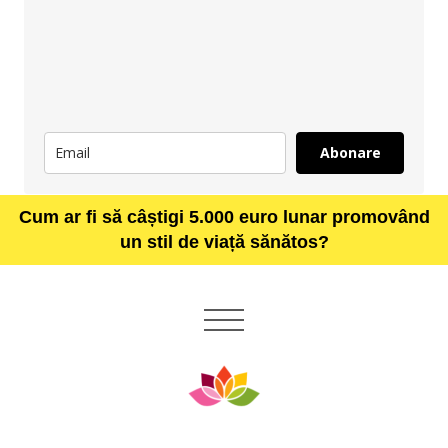
Abonare
Cum ar fi să câștigi 5.000 euro lunar promovând
un stil de viață sănătos?