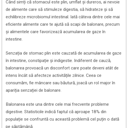
Când simți că stomacul este plin, umflat și dureros, ai nevoie
de alimente care să stimuleze digestia, să hidrateze și să
echilibreze microbiomul intestinal. Iată câteva dintre cele mai
eficiente alimente care te ajută să scapi de balonare, precum
și alimentele care favorizează acumularea de gaze în
intestine.
Senzația de stomac plin este cauzată de acumularea de gaze
în intestine, constipație și indigestie. Indiferent de cauză,
balonarea provoacă un disconfort care poate deveni atât de
intens încât să afecteze activitățile zilnice. Ceea ce
consumăm, fie mâncare sau băutură, joacă un rol major în
apariția senzației de balonare.
Balonarea este una dintre cele mai frecvente probleme
digestive. Statisticile indică faptul că aproape 18% din
populație se confruntă cu această problemă cel puțin o dată
pe săptămână.