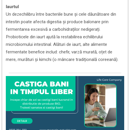
Iaurtul
Un dezechilibru între bacteriile bune și cele dăunătoare din
intestin poate afecta digestia și produce balonare prin
fermentarea excesivă a carbohidraților nedigerați.
Probioticele din iaurt ajută la restabilirea echilibrului
microbiomului intestinal. Alături de iaurt, alte alimente
fermentate benefice includ: chefir, varză murată, oțet de
mere, murături și kimchi (o mâncare tradițională coreeană).