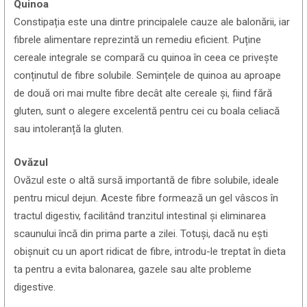
Quinoa
Constipația este una dintre principalele cauze ale balonării, iar
fibrele alimentare reprezintă un remediu eficient. Puține
cereale integrale se compară cu quinoa în ceea ce privește
conținutul de fibre solubile. Semințele de quinoa au aproape
de două ori mai multe fibre decât alte cereale și, fiind fără
gluten, sunt o alegere excelentă pentru cei cu boala celiacă
sau intoleranță la gluten.
Ovăzul
Ovăzul este o altă sursă importantă de fibre solubile, ideale
pentru micul dejun. Aceste fibre formează un gel vâscos în
tractul digestiv, facilitând tranzitul intestinal și eliminarea
scaunului încă din prima parte a zilei. Totuși, dacă nu ești
obișnuit cu un aport ridicat de fibre, introdu-le treptat în dieta
ta pentru a evita balonarea, gazele sau alte probleme
digestive.