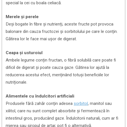
special la cei cu boala celiacă.
Merele și perele
Deși bogate în fibre și nutrienți, aceste fructe pot provoca
balonare din cauza fructozei și sorbitolului pe care le conțin.
Gătirea lor le face mai ușor de digerat.
Ceapa și usturoiul
Ambele legume conțin fructan, o fibră solubilă care poate fi
dificil de digerat și poate cauza gaze. Gătirea lor ajută la
reducerea acestui efect, menținând totuși beneficiile lor
nutriționale.
Alimentele cu îndulcitori artificiali
Produsele fără zahăr conțin adesea
sorbitol
, manitol sau
xilitol, care nu sunt complet absorbite și fermentează în
intestinul gros, producând gaze. Îndulcitorii naturali, cum ar fi
mierea sau siropul de arțar, pot fi o alternativă.