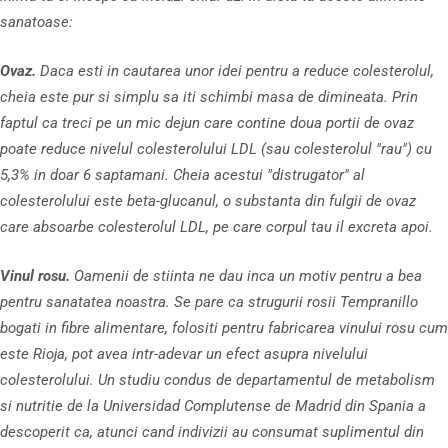
sanatoase:
Ovaz.
Daca esti in cautarea unor idei pentru a reduce colesterolul,
cheia este pur si simplu sa iti schimbi masa de dimineata. Prin
faptul ca treci pe un mic dejun care contine doua portii de ovaz
poate reduce nivelul colesterolului LDL (sau colesterolul "rau") cu
5,3% in doar 6 saptamani. Cheia acestui "distrugator" al
colesterolului este beta-glucanul, o substanta din fulgii de ovaz
care absoarbe colesterolul LDL, pe care corpul tau il excreta apoi.
Vinul rosu.
Oamenii de stiinta ne dau inca un motiv pentru a bea
pentru sanatatea noastra. Se pare ca strugurii rosii Tempranillo
bogati in fibre alimentare, folositi pentru fabricarea vinului rosu cum
este Rioja, pot avea intr-adevar un efect asupra nivelului
colesterolului. Un studiu condus de departamentul de metabolism
si nutritie de la Universidad Complutense de Madrid din Spania a
descoperit ca, atunci cand indivizii au consumat suplimentul din