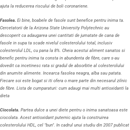
ajuta la reducerea riscului de boli coronariene.
Fasolea.
Ei bine, boabele de fasole sunt benefice pentru inima ta.
Cercetatorii de la Arizona State University Polytechnic au
descoperit ca adaugarea unei cantitati de jumatate de cana de
fasole in supa ta scade nivelul colesterolului total, inclusiv
colesterolul LDL, cu pana la 8%. Cheia acestui aliment sanatos si
benefic pentru inima ta consta in abundenta de fibre, care s-au
dovedit ca incetinesc rata si gradul de absorbtie al colesterolului
din anumite alimente. Incearca fasolea neagra, alba sau patata.
Fiecare soi este bogat si iti ofera o mare parte din necesarul zilnic
de fibre. Lista de cumparaturi: cum adaugi mai multi antioxidanti la
dieta
Ciocolata.
Partea dulce a unei diete pentru o inima sanatoasa este
ciocolata. Acest antioxidant puternic ajuta la construirea
colesterolului HDL, cel "bun". In cadrul unui studiu din 2007 publicat