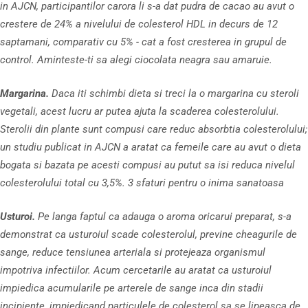
in AJCN, participantilor carora li s-a dat pudra de cacao au avut o
crestere de 24% a nivelului de colesterol HDL in decurs de 12
saptamani, comparativ cu 5% - cat a fost cresterea in grupul de
control. Aminteste-ti sa alegi ciocolata neagra sau amaruie.
Margarina.
Daca iti schimbi dieta si treci la o margarina cu steroli
vegetali, acest lucru ar putea ajuta la scaderea colesterolului.
Sterolii din plante sunt compusi care reduc absorbtia colesterolului;
un studiu publicat in AJCN a aratat ca femeile care au avut o dieta
bogata si bazata pe acesti compusi au putut sa isi reduca nivelul
colesterolului total cu 3,5%. 3 sfaturi pentru o inima sanatoasa
Usturoi.
Pe langa faptul ca adauga o aroma oricarui preparat, s-a
demonstrat ca usturoiul scade colesterolul, previne cheagurile de
sange, reduce tensiunea arteriala si protejeaza organismul
impotriva infectiilor. Acum cercetarile au aratat ca usturoiul
impiedica acumularile pe arterele de sange inca din stadii
incipiente, impiedicand particulele de colesterol sa se lipeasca de