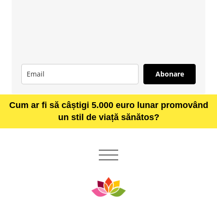
Abonare
Cum ar fi să câștigi 5.000 euro lunar promovând
un stil de viață sănătos?