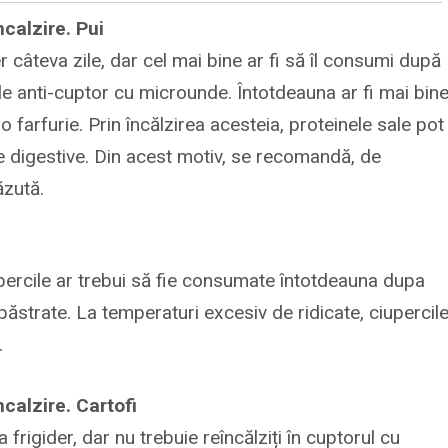
ncalzire. Pui
er câteva zile, dar cel mai bine ar fi să îl consumi după
ele anti-cuptor cu microunde. Întotdeauna ar fi mai bin
o farfurie. Prin încălzirea acesteia, proteinele sale pot
digestive. Din acest motiv, se recomandă, de
ăzută.
upercile ar trebui să fie consumate întotdeauna dupa
i păstrate. La temperaturi excesiv de ridicate, ciupercil
.
ncalzire. Cartofi
la frigider, dar nu trebuie reîncălziți în cuptorul cu