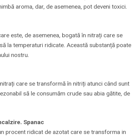
himbă aroma, dar, de asemenea, pot deveni toxici.
, care este, de asemenea, bogată în nitrați care se
usă la temperaturi ridicate. Această substanță poate
lui nostru.
 nitrați care se transformă în nitriți atunci când sunt
i rezonabil să le consumăm crude sau abia gătite, de
incalzire. Spanac
un procent ridicat de azotat care se transforma in