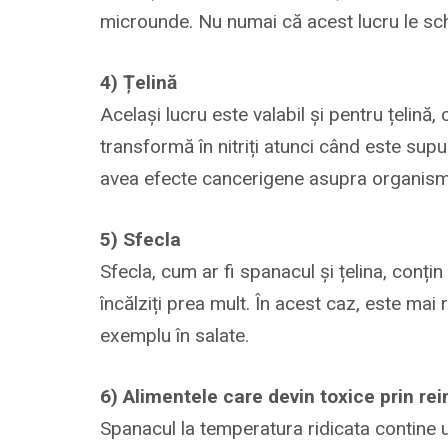
microunde. Nu numai că acest lucru le sc
4) Țelină
Același lucru este valabil și pentru țelină
transformă în nitriți atunci când este sup
avea efecte cancerigene asupra organismu
5) Sfecla
Sfecla, cum ar fi spanacul și țelina, conțin
încălziți prea mult. În acest caz, este ma
exemplu în salate.
6) Alimentele care devin toxice prin re
Spanacul la temperatura ridicata contine 