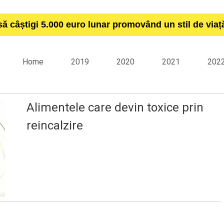
să câștigi 5.000 euro lunar promovând un stil de via
Home
2019
2020
2021
202
Alimentele care devin toxice prin
reincalzire