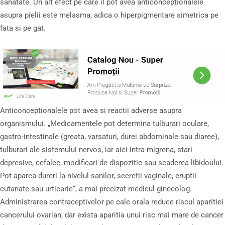
sanatate. Un alt efect pe care il pot avea anticonceptionalele
asupra pielii este melasma, adica o hiperpigmentare simetrica pe
fata si pe gat.
Anticonceptionalele pot avea si reactii adverse asupra
organismului. „Medicamentele pot determina tulburari oculare,
gastro-intestinale (greata, varsaturi, durei abdominale sau diaree),
tulburari ale sistemului nervos, iar aici intra migrena, stari
depresive, cefalee, modificari de dispozitie sau scaderea libidoului.
Pot aparea dureri la nivelul sanilor, secretii vaginale, eruptii
cutanate sau urticarie“, a mai precizat medicul ginecolog.
Administrarea contraceptivelor pe cale orala reduce riscul aparitiei
cancerului ovarian, dar exista aparitia unui risc mai mare de cancer