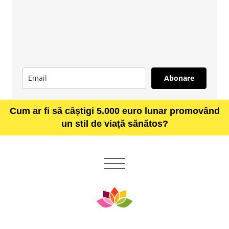
Abonare
Cum ar fi să câștigi 5.000 euro lunar promovând
un stil de viață sănătos?