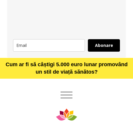
Abonare
Cum ar fi să câștigi 5.000 euro lunar promovând
un stil de viață sănătos?