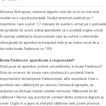
Acestea fiind spuse, sistemul digestiv este din ce în ce mai mult
studiat ca o cauză potențială. Studiul american publicat pe 1
noiembrie, care a privit 1,7 milioane de suedezi, urmat pe o perioadă
de jumătate de secol, indică apendicele ca o posibilă origine a bolii.
În special, subliniază că persoanele care au suferit o intervenție
chirurgicală de apendice la începutul vieții și-au redus riscul de a
dezvolta boala Parkinson cu 19%.
Boala Parkinson: apendicele e responsabil?
Rolul jucat de apendice, potrivit cercetătorilor, în boala Parkinson?
Este un rezervor de toxine care stochează o proteină foarte
importantă în declanșarea Parkinsonului: alfa-sinucleină. Este o
proteină care călătorește pe neuroni, formează agregate, iar
acțiunea sa distruge treptat celulele nervoase. Mijloacele lui de
călătorie? Nervul vag, punctul de contact dintre sistemul digestiv și
creier. După ce a ajuns la sfârșitul călătoriei sale, poate provoca