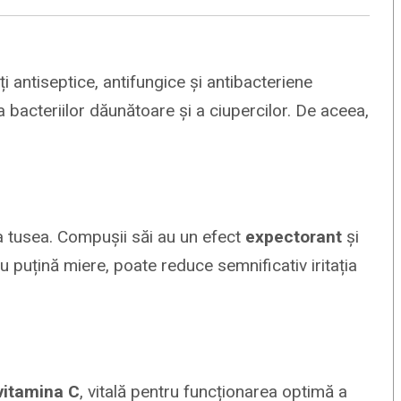
i antiseptice, antifungice și antibacteriene
 bacteriilor dăunătoare și a ciupercilor. De aceea,
a tusea. Compușii săi au un efect
expectorant
și
cu puțină miere, poate reduce semnificativ iritația
vitamina C
, vitală pentru funcționarea optimă a