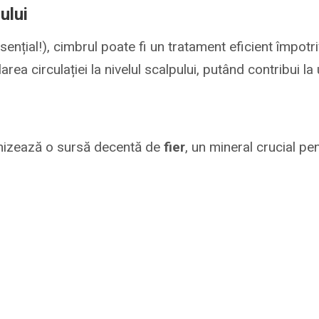
ului
 esențial!), cimbrul poate fi un tratament eficient împotr
rea circulației la nivelul scalpului, putând contribui l
urnizează o sursă decentă de
fier
, un mineral crucial pe