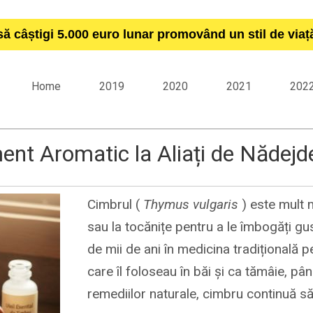
să câștigi 5.000 euro lunar promovând un stil de via
Home
2019
2020
2021
202
ent Aromatic la Aliați de Nădejd
Cimbrul (
Thymus vulgaris
) este mult m
sau la tocănițe pentru a le îmbogăți gus
de mii de ani în medicina tradițională pe
care îl foloseau în băi și ca tămâie, pâ
remediilor naturale, cimbru continuă să