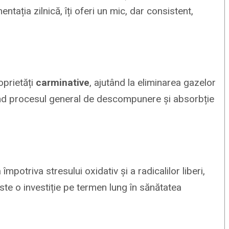
ntația zilnică, îți oferi un mic, dar consistent,
oprietăți
carminative
, ajutând la eliminarea gazelor
țind procesul general de descompunere și absorbție
 împotriva stresului oxidativ și a radicalilor liberi,
ste o investiție pe termen lung în sănătatea