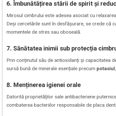
6. Îmbunătățirea stării de spirit și redu
Mirosul cimbrului este adesea asociat cu relaxarea
Deși cercetările sunt în desfășurare, se crede că car
momentele de stres sau oboseală.
7. Sănătatea inimii sub protecția cimbru
Prin conținutul său de antioxidanți și capacitatea 
sursă bună de minerale esențiale precum
potasiul
8. Menținerea igienei orale
Datorită proprietăților sale antibacteriene puternic
combaterea bacteriilor responsabile de placa dentar