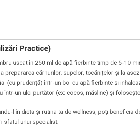
lizări Practice)
mbru uscat în 250 ml de apă fierbinte timp de 5-10 minu
 prepararea cărnurilor, supelor, tocănițelor și la ase
l (cu prudență) într-un bol cu apă fierbinte și inhalea
 într-un ulei purtător (ex: cocos, măsline) și foloseșt
ându-l în dieta și rutina ta de wellness, poți beneficia
sfatul unui specialist.