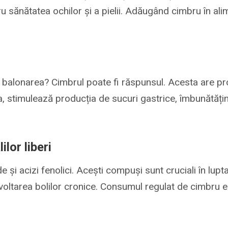
u sănătatea ochilor și a pielii. Adăugând cimbru în alime
u balonarea? Cimbrul poate fi răspunsul. Acesta are pr
ea, stimulează producția de sucuri gastrice, îmbunătă
lor liberi
de și acizi fenolici. Acești compuși sunt cruciali în lupta
voltarea bolilor cronice. Consumul regulat de cimbru e