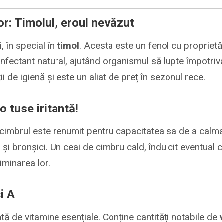
lor: Timolul, eroul nevăzut
, în special în
timol
. Acesta este un fenol cu proprietăț
nfectant natural, ajutând organismul să lupte împotriva
i de igienă și este un aliat de preț în sezonul rece.
o tuse iritantă!
, cimbrul este renumit pentru capacitatea sa de a calm
i și bronșici. Un ceai de cimbru cald, îndulcit eventual 
liminarea lor.
i A
tă de vitamine esențiale. Conține cantități notabile de