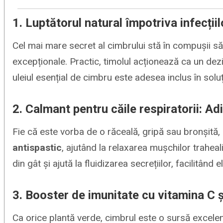
1. Luptătorul natural împotriva infecții
Cel mai mare secret al cimbrului stă în compușii săi
excepționale. Practic, timolul acționează ca un dezi
uleiul esențial de cimbru este adesea inclus în soluți
2. Calmant pentru căile respiratorii: Adi
Fie că este vorba de o răceală, gripă sau bronșită
antispastic
, ajutând la relaxarea mușchilor traheal
din gât și ajută la fluidizarea secrețiilor, facilitând e
3. Booster de imunitate cu vitamina C ș
Ca orice plantă verde, cimbrul este o sursă excelen