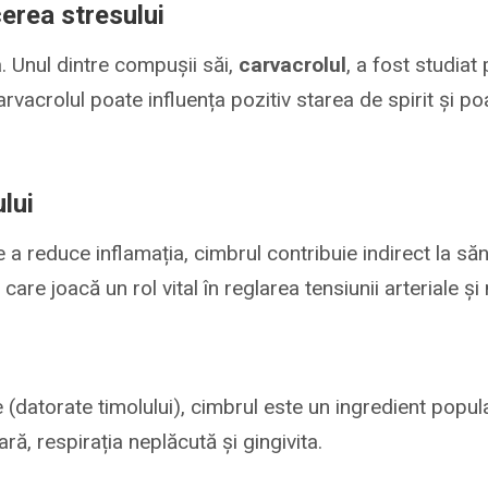
cerea stresului
. Unul dintre compușii săi,
carvacrolul
, a fost studiat
vacrolul poate influența pozitiv starea de spirit și poa
lui
de a reduce inflamația, cimbrul contribuie indirect la 
, care joacă un rol vital în reglarea tensiunii arteriale 
e (datorate timolului), cimbrul este un ingredient popul
ă, respirația neplăcută și gingivita.