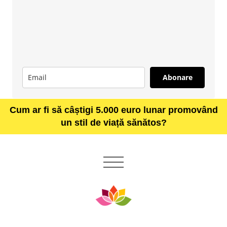
Abonare
Cum ar fi să câștigi 5.000 euro lunar promovând
un stil de viață sănătos?