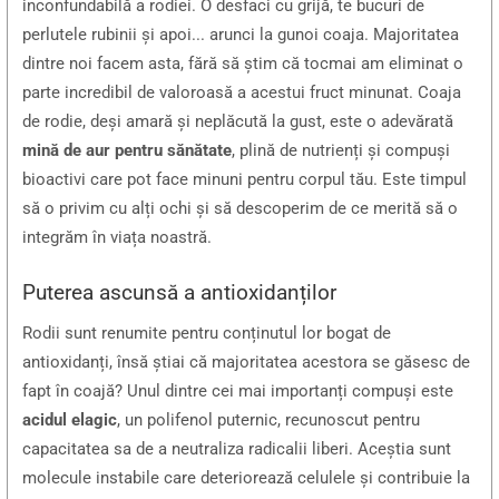
inconfundabilă a rodiei. O desfaci cu grijă, te bucuri de
perlutele rubinii și apoi... arunci la gunoi coaja. Majoritatea
dintre noi facem asta, fără să știm că tocmai am eliminat o
parte incredibil de valoroasă a acestui fruct minunat. Coaja
de rodie, deși amară și neplăcută la gust, este o adevărată
mină de aur pentru sănătate
, plină de nutrienți și compuși
bioactivi care pot face minuni pentru corpul tău. Este timpul
să o privim cu alți ochi și să descoperim de ce merită să o
integrăm în viața noastră.
Puterea ascunsă a antioxidanților
Rodii sunt renumite pentru conținutul lor bogat de
antioxidanți, însă știai că majoritatea acestora se găsesc de
fapt în coajă? Unul dintre cei mai importanți compuși este
acidul elagic
, un polifenol puternic, recunoscut pentru
capacitatea sa de a neutraliza radicalii liberi. Aceștia sunt
molecule instabile care deteriorează celulele și contribuie la