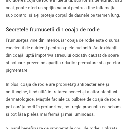
Includerea cojii de rodie în dieta ta, sub formă de extract sau
ceai, poate oferi un sprijin natural pentru a ține inflamația
sub control și a-ți proteja corpul de daunele pe termen lung.
Secretele frumuseții din coaja de rodie
Frumusețea vine din interior, iar coaja de rodie este o sursă
excelentă de nutrienți pentru o piele radiantă. Antioxidanții
din coajă luptă împotriva stresului oxidativ cauzat de soare
și poluare, prevenind apariția ridurilor premature și a petelor
pigmentare.
În plus, coaja de rodie are proprietăți antibacteriene și
antifungice, fiind utilă în tratarea acneei și a altor afecțiuni
dermatologice. Măștile faciale cu pulbere de coajă de rodie
pot curăța porii în profunzime, pot regla producția de sebum
și pot lăsa pielea mai fermă și mai luminoasă.
Și părul beneficiază de proprietățile cojii de rodie! Utilizată