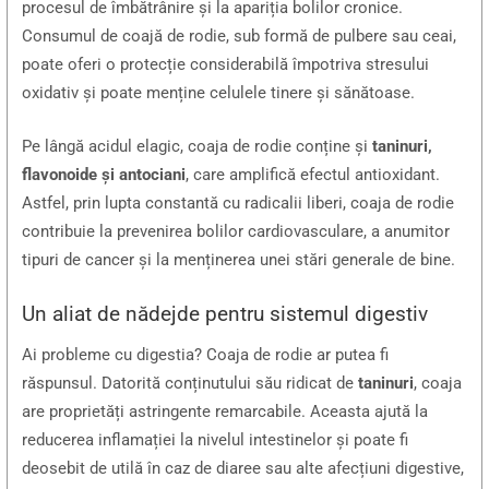
procesul de îmbătrânire și la apariția bolilor cronice.
Consumul de coajă de rodie, sub formă de pulbere sau ceai,
poate oferi o protecție considerabilă împotriva stresului
oxidativ și poate menține celulele tinere și sănătoase.
Pe lângă acidul elagic, coaja de rodie conține și
taninuri,
flavonoide și antociani
, care amplifică efectul antioxidant.
Astfel, prin lupta constantă cu radicalii liberi, coaja de rodie
contribuie la prevenirea bolilor cardiovasculare, a anumitor
tipuri de cancer și la menținerea unei stări generale de bine.
Un aliat de nădejde pentru sistemul digestiv
Ai probleme cu digestia? Coaja de rodie ar putea fi
răspunsul. Datorită conținutului său ridicat de
taninuri
, coaja
are proprietăți astringente remarcabile. Aceasta ajută la
reducerea inflamației la nivelul intestinelor și poate fi
deosebit de utilă în caz de diaree sau alte afecțiuni digestive,