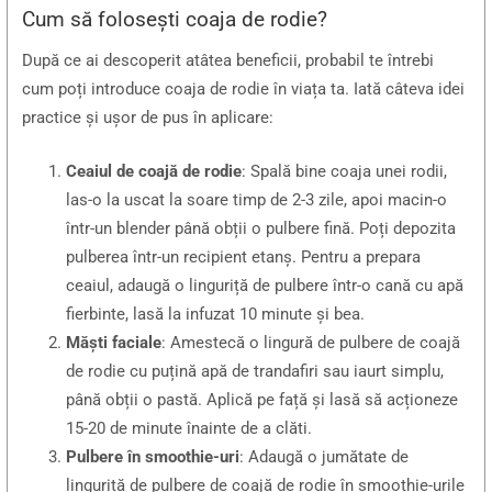
Cum să folosești coaja de rodie?
După ce ai descoperit atâtea beneficii, probabil te întrebi
cum poți introduce coaja de rodie în viața ta. Iată câteva idei
practice și ușor de pus în aplicare:
Ceaiul de coajă de rodie
: Spală bine coaja unei rodii,
las-o la uscat la soare timp de 2-3 zile, apoi macin-o
într-un blender până obții o pulbere fină. Poți depozita
pulberea într-un recipient etanș. Pentru a prepara
ceaiul, adaugă o linguriță de pulbere într-o cană cu apă
fierbinte, lasă la infuzat 10 minute și bea.
Măști faciale
: Amestecă o lingură de pulbere de coajă
de rodie cu puțină apă de trandafiri sau iaurt simplu,
până obții o pastă. Aplică pe față și lasă să acționeze
15-20 de minute înainte de a clăti.
Pulbere în smoothie-uri
: Adaugă o jumătate de
linguriță de pulbere de coajă de rodie în smoothie-urile