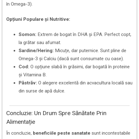
în Omega-3).
Opțiuni Populare și Nutritive:
Somon:
Extrem de bogat în DHA și EPA. Perfect copt,
la grătar sau afumat.
Sardine/Hering:
Micuțe, dar puternice. Sunt pline de
Omega-3 și Calciu (dacă sunt consumate cu oase).
Cod:
O opțiune slabă în grăsimi, dar bogată în proteine
și Vitamina B.
Păstrăv:
O alegere excelentă din acvacultura locală sau
din surse de apă dulce.
Concluzie: Un Drum Spre Sănătate Prin
Alimentație
În concluzie,
beneficiile peste sanatate
sunt incontestabile