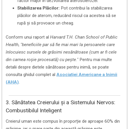
factor major în dezvoltarea aterosclerozei.
Stabilizarea Plăcilor:
Pot contribui la stabilizarea
plăcilor de aterom, reducând riscul ca acestea să se
rupă și să provoace un cheag.
Conform unui raport al
Harvard T.H. Chan School of Public
Health
,
"beneficiile par să fie mai mari la persoanele care
înlocuiesc sursele de grăsimi nesănătoase (cum ar fi cele
din carnea roșie procesată) cu pește."
Pentru mai multe
detalii despre dietele sănătoase pentru inimă, se poate
consulta ghidul complet al
Asociației Americane a Inimii
(AHA)
.
3. Sănătatea Creierului și a Sistemului Nervos:
Combustibilul Inteligent
Creierul uman este compus în proporție de aproape 60% din
grăsime, iar o mare parte din această grăsime este