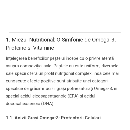
1. Miezul Nutrițional: O Simfonie de Omega-3,
Proteine și Vitamine
Înțelegerea beneficiilor peștelui începe cu o privire atentă
asupra compoziției sale. Peștele nu este uniform; diversele
sale specii oferă un profil nutrițional complex, însă cele mai
cunoscute efecte pozitive sunt atribuite unei categorii
specifice de grăsimi: acizii grași polinesaturați Omega-3, în
special acidul eicosapentaenoic (EPA) și acidul
docosahexaenoic (DHA).
1.1. Acizii Grași Omega-3: Protectorii Celulari