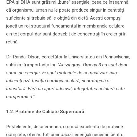
EPA și DHA sunt grăsimi „bune” esențiale, ceea ce înseamnă
că organismul uman nu le poate produce singur în cantități
suficiente și trebuie să le obțină din dietă. Acești compuși
joacă un rol structural fundamental în membranele celulare
din tot corpul, dar sunt deosebit de concentrați în creier și în
retină.
Dr. Randal Olson, cercetător la Universitatea din Pennsylvania,
subliniază importanța lor:
"Acizii grași Omega-3 nu sunt doar
surse de energie. Ei sunt molecule de semnalizare care
influențează funcția cardiovasculară, neurologică și
imunitară. Fără un aport adecvat, integritatea celulară este
compromisă."
1.2. Proteine de Calitate Superioară
Peștele este, de asemenea, o sursă excelentă de proteine
complete, oferind toți aminoacizii esențiali necesari pentru