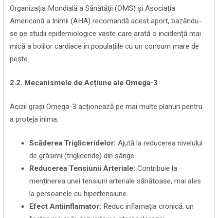
Organizația Mondială a Sănătății (OMS) și Asociația
Americană a Inimii (AHA) recomandă acest aport, bazându-
se pe studii epidemiologice vaste care arată o incidență mai
mică a bolilor cardiace în populațiile cu un consum mare de
pește.
2.2. Mecanismele de Acțiune ale Omega-3
Acizii grași Omega-3 acționează pe mai multe planuri pentru
a proteja inima:
Scăderea Trigliceridelor:
Ajută la reducerea nivelului
de grăsimi (trigliceride) din sânge.
Reducerea Tensiunii Arteriale:
Contribuie la
menținerea unei tensiuni arteriale sănătoase, mai ales
la persoanele cu hipertensiune.
Efect Antiinflamator:
Reduc inflamația cronică, un