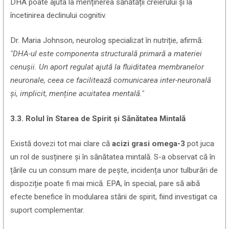
DHA poate ajuta la menținerea sănătății creierului și la
încetinirea declinului cognitiv.
Dr. Maria Johnson, neurolog specializat în nutriție, afirmă:
"DHA-ul este componenta structurală primară a materiei
cenușii. Un aport regulat ajută la fluiditatea membranelor
neuronale, ceea ce facilitează comunicarea inter-neuronală
și, implicit, menține acuitatea mentală."
3.3. Rolul în Starea de Spirit și Sănătatea Mintală
Există dovezi tot mai clare că
acizi grasi omega-3
pot juca
un rol de susținere și în sănătatea mintală. S-a observat că în
țările cu un consum mare de pește, incidența unor tulburări de
dispoziție poate fi mai mică. EPA, în special, pare să aibă
efecte benefice în modularea stării de spirit, fiind investigat ca
suport complementar.