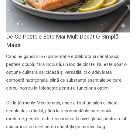
De Ce Peștele Este Mai Mult Decât O Simplă
Masă
Când ne gândim la o alimentație echilibrată și sănătoasă,
peștele ocupă, fără îndoială, un loc de cinste. Nu este doar o
opțiune culinară delicioasă și versatilă, ci o adevărată
comoară nutrițională, plină de substanțe esențiale pe care
corpul nostru le folosește pentru a funcționa optim.
De la țărmurile Mediteranei, unde a fost un pilon al dietei
secole de-a rândul, până la recomandările nutriționale
moderne, peștele este recunoscut la nivel global pentru rolul
său crucial în menținerea sănătății pe termen lung.