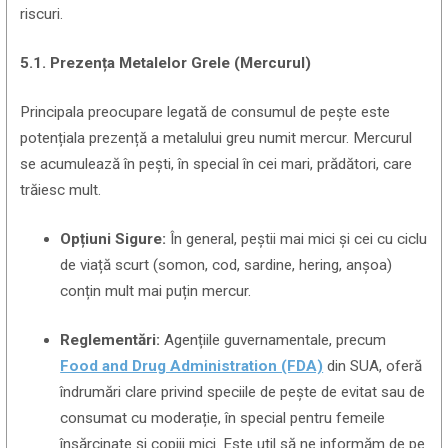
riscuri.
5.1. Prezența Metalelor Grele (Mercurul)
Principala preocupare legată de consumul de pește este
potențiala prezență a metalului greu numit mercur. Mercurul
se acumulează în pești, în special în cei mari, prădători, care
trăiesc mult.
Opțiuni Sigure:
În general, peștii mai mici și cei cu ciclu
de viață scurt (somon, cod, sardine, hering, anșoa)
conțin mult mai puțin mercur.
Reglementări:
Agențiile guvernamentale, precum
Food and Drug Administration (FDA)
din SUA, oferă
îndrumări clare privind speciile de pește de evitat sau de
consumat cu moderație, în special pentru femeile
însărcinate și copiii mici. Este util să ne informăm de pe