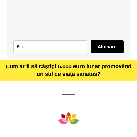
Abonare
Cum ar fi să câștigi 5.000 euro lunar promovând
un stil de viață sănătos?