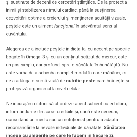
și susținute de decenii de cercetări științifice. De la protecția
inimii și stabilizarea ritmului cardiac, până la susținerea
dezvoltării optime a creierului și menținerea acuității vizuale,
peștele este un aliment
funcțional
în adevăratul sens al
cuvântului.
Alegerea de a include peștele în dieta ta, cu accent pe speciile
bogate în Omega-3 și cu un conținut scăzut de mercur, este
un pas simplu, dar profund, spre o sănătate îmbunătățită. Nu
este vorba de a schimba complet modul în care mănânci, ci
de a adăuga o sursă vitală de
nutritie peste
care hrănește și
protejează organismul la nivel celular.
Ne încurajăm cititorii să abordeze acest subiect cu echilibru,
informându-se din surse credibile și, dacă este necesar,
consultând un medic sau un nutriționist pentru a adapta
recomandările la nevoile individuale de sănătate.
Sănătatea
începe cu alegerile pe care le facem în fiecare zi.