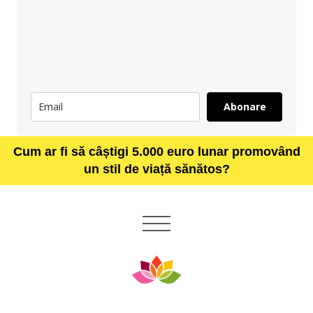
Abonare
Cum ar fi să câștigi 5.000 euro lunar promovând
un stil de viață sănătos?