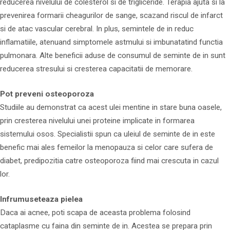
reducerea nivelului de colesterol si de trigliceride. Terapia ajuta si la
prevenirea formarii cheagurilor de sange, scazand riscul de infarct
si de atac vascular cerebral. In plus, semintele de in reduc
inflamatiile, atenuand simptomele astmului si imbunatatind functia
pulmonara. Alte beneficii aduse de consumul de seminte de in sunt
reducerea stresului si cresterea capacitatii de memorare.
Pot preveni osteoporoza
Studiile au demonstrat ca acest ulei mentine in stare buna oasele,
prin cresterea nivelului unei proteine implicate in formarea
sistemului osos. Specialistii spun ca uleiul de seminte de in este
benefic mai ales femeilor la menopauza si celor care sufera de
diabet, predipozitia catre osteoporoza fiind mai crescuta in cazul
lor.
Infrumuseteaza pielea
Daca ai acnee, poti scapa de aceasta problema folosind
cataplasme cu faina din seminte de in. Acestea se prepara prin