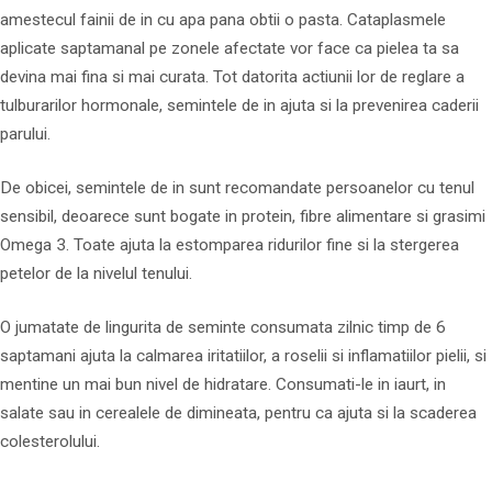
amestecul fainii de in cu apa pana obtii o pasta. Cataplasmele
aplicate saptamanal pe zonele afectate vor face ca pielea ta sa
devina mai fina si mai curata. Tot datorita actiunii lor de reglare a
tulburarilor hormonale, semintele de in ajuta si la prevenirea caderii
parului.
De obicei, semintele de in sunt recomandate persoanelor cu tenul
sensibil, deoarece sunt bogate in protein, fibre alimentare si grasimi
Omega 3. Toate ajuta la estomparea ridurilor fine si la stergerea
petelor de la nivelul tenului.
O jumatate de lingurita de seminte consumata zilnic timp de 6
saptamani ajuta la calmarea iritatiilor, a roselii si inflamatiilor pielii, si
mentine un mai bun nivel de hidratare. Consumati-le in iaurt, in
salate sau in cerealele de dimineata, pentru ca ajuta si la scaderea
colesterolului.