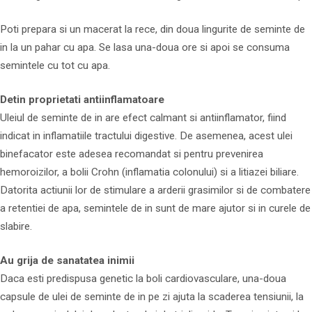
Poti prepara si un macerat la rece, din doua lingurite de seminte de
in la un pahar cu apa. Se lasa una-doua ore si apoi se consuma
semintele cu tot cu apa.
Detin proprietati antiinflamatoare
Uleiul de seminte de in are efect calmant si antiinflamator, fiind
indicat in inflamatiile tractului digestive. De asemenea, acest ulei
binefacator este adesea recomandat si pentru prevenirea
hemoroizilor, a bolii Crohn (inflamatia colonului) si a litiazei biliare.
Datorita actiunii lor de stimulare a arderii grasimilor si de combatere
a retentiei de apa, semintele de in sunt de mare ajutor si in curele de
slabire.
Au grija de sanatatea inimii
Daca esti predispusa genetic la boli cardiovasculare, una-doua
capsule de ulei de seminte de in pe zi ajuta la scaderea tensiunii, la