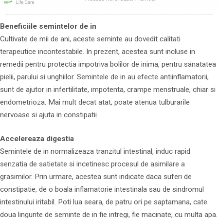
Beneficiile semintelor de in
Cultivate de mii de ani, aceste seminte au dovedit calitati
terapeutice incontestabile. In prezent, acestea sunt incluse in
remedii pentru protectia impotriva bolilor de inima, pentru sanatatea
pielii, parului si unghiilor. Semintele de in au efecte antiinflamatorii,
sunt de ajutor in infertilitate, impotenta, crampe menstruale, chiar si
endometrioza. Mai mult decat atat, poate atenua tulburarile
nervoase si ajuta in constipatii.
Accelereaza digestia
Semintele de in normalizeaza tranzitul intestinal, induc rapid
senzatia de satietate si incetinesc procesul de asimilare a
grasimilor. Prin urmare, acestea sunt indicate daca suferi de
constipatie, de o boala inflamatorie intestinala sau de sindromul
intestinului iritabil. Poti lua seara, de patru ori pe saptamana, cate
doua lingurite de seminte de in fie intregi, fie macinate, cu multa apa.