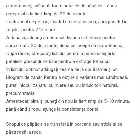
clocotească, adăugați toate petalele de păpădie. Lăsați
compoziția la fiert timp de 20 de minute.
Luați vasul de pe foc, lăsați-l să se răcească, apoi puneți-l în
frigider pentru 24 de ore.
A doua zi, aduceți amestecul din nou la fierbere pentru
aproximativ 20 de minute, după ce începe să clocotească.
După răcire, strecurați lichidul pentru a putea îndepărta
petalele, presându-le bine pentru a extrage tot sucul.
În lichidul obținut adăugați zeama de la două lămâi și un
kilogram de zahăr. Pentru a obține o variantă mai sănătoasă,
puteți înlocui zahărul cu miere sau cu îndulcitori naturali,
precum stevia.
Amestecați bine și puneți din nou la fiert timp de 5-10 minute,
până când siropul ajunge la consistența dorită.
Siropul de păpădie se transferă în borcane sau sticle și se
păstrează la rece.