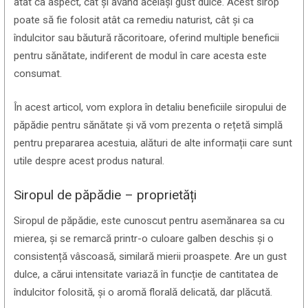
atât ca aspect, cât și avănd același gust dulce. Acest sirop
poate să fie folosit atât ca remediu naturist, cât și ca
îndulcitor sau băutură răcoritoare, oferind multiple beneficii
pentru sănătate, indiferent de modul în care acesta este
consumat.
În acest articol, vom explora în detaliu beneficiile siropului de
păpădie pentru sănătate și vă vom prezenta o rețetă simplă
pentru prepararea acestuia, alături de alte informații care sunt
utile despre acest produs natural.
Siropul de păpădie – proprietăți
Siropul de păpădie, este cunoscut pentru asemănarea sa cu
mierea, și se remarcă printr-o culoare galben deschis și o
consistență vâscoasă, similară mierii proaspete. Are un gust
dulce, a cărui intensitate variază în funcție de cantitatea de
îndulcitor folosită, și o aromă florală delicată, dar plăcută.