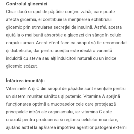
Controlul glicemiei
Chiar dacă siropul de păpădie conține zahăr, care poate
afecta glicemia, el contribuie la menținerea echilibrului
glicemic prin stimularea secreției de insulină. Astfel, acesta
ajută la o mai bună absorbție a glucozei din sânge în celule
corpului uman. Acest efect face ca siropul să fie recomandat
și diabeticilor, dar pentru aceștia este ideală o variantă
îndulcită cu stevia sau alți îndulcitori naturali cu un indice
glicemic scăzut.
Întărirea imunității
Vitaminele A și C din siropul de păpădie sunt esențiale pentru
un sistem imunitar sănătos și puternic. Vitamina A sprijină
funcționarea optimă a mucoaselor cele care protejează
principalele intrări ale organismului, iar vitamina C este
crucială pentru producerea și reglarea celulelor imunitare,
ajutând astfel la apărarea împotriva agenților patogeni externi.