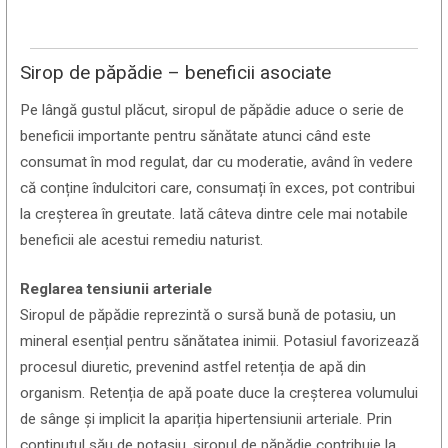
Sirop de păpădie – beneficii asociate
Pe lângă gustul plăcut, siropul de păpădie aduce o serie de
beneficii importante pentru sănătate atunci când este
consumat în mod regulat, dar cu moderatie, având în vedere
că conține îndulcitori care, consumați în exces, pot contribui
la creșterea în greutate. Iată câteva dintre cele mai notabile
beneficii ale acestui remediu naturist.
Reglarea tensiunii arteriale
Siropul de păpădie reprezintă o sursă bună de potasiu, un
mineral esențial pentru sănătatea inimii. Potasiul favorizează
procesul diuretic, prevenind astfel retenția de apă din
organism. Retenția de apă poate duce la creșterea volumului
de sânge și implicit la apariția hipertensiunii arteriale. Prin
conținutul său de potasiu, siropul de păpădie contribuie la