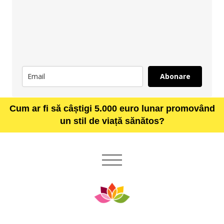
Abonare
Cum ar fi să câștigi 5.000 euro lunar promovând
un stil de viață sănătos?