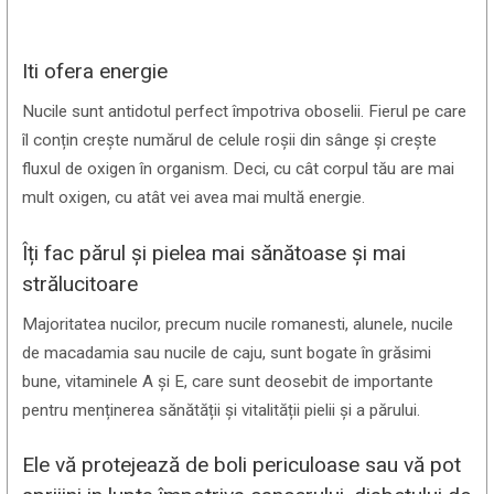
Iti ofera energie
Nucile sunt antidotul perfect împotriva oboselii. Fierul pe care
îl conțin crește numărul de celule roșii din sânge și crește
fluxul de oxigen în organism. Deci, cu cât corpul tău are mai
mult oxigen, cu atât vei avea mai multă energie.
Îți fac părul și pielea mai sănătoase și mai
strălucitoare
Majoritatea nucilor, precum nucile romanesti, alunele, nucile
de macadamia sau nucile de caju, sunt bogate în grăsimi
bune, vitaminele A și E, care sunt deosebit de importante
pentru menținerea sănătății și vitalității pielii și a părului.
Ele vă protejează de boli periculoase sau vă pot