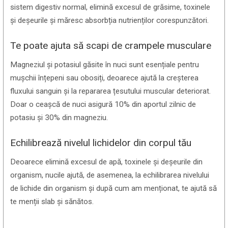
sistem digestiv normal, elimină excesul de grăsime, toxinele
și deșeurile și măresc absorbția nutrienților corespunzători.
Te poate ajuta să scapi de crampele musculare
Magneziul și potasiul găsite în nuci sunt esențiale pentru
mușchii înțepeni sau obosiți, deoarece ajută la creșterea
fluxului sanguin și la repararea țesutului muscular deteriorat.
Doar o ceașcă de nuci asigură 10% din aportul zilnic de
potasiu și 30% din magneziu.
Echilibrează nivelul lichidelor din corpul tău
Deoarece elimină excesul de apă, toxinele și deșeurile din
organism, nucile ajută, de asemenea, la echilibrarea nivelului
de lichide din organism și după cum am menționat, te ajută să
te menții slab și sănătos.