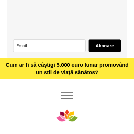
Abonare
Cum ar fi să câștigi 5.000 euro lunar promovând
un stil de viață sănătos?