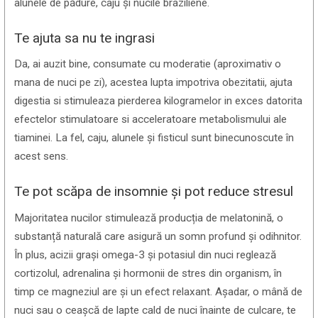
alunele de pădure, caju și nucile braziliene.
Te ajuta sa nu te ingrasi
Da, ai auzit bine, consumate cu moderatie (aproximativ o
mana de nuci pe zi), acestea lupta impotriva obezitatii, ajuta
digestia si stimuleaza pierderea kilogramelor in exces datorita
efectelor stimulatoare si acceleratoare metabolismului ale
tiaminei. La fel, caju, alunele și fisticul sunt binecunoscute în
acest sens.
Te pot scăpa de insomnie și pot reduce stresul
Majoritatea nucilor stimulează producția de melatonină, o
substanță naturală care asigură un somn profund și odihnitor.
În plus, acizii grași omega-3 și potasiul din nuci reglează
cortizolul, adrenalina și hormonii de stres din organism, în
timp ce magneziul are și un efect relaxant. Așadar, o mână de
nuci sau o ceașcă de lapte cald de nuci înainte de culcare, te