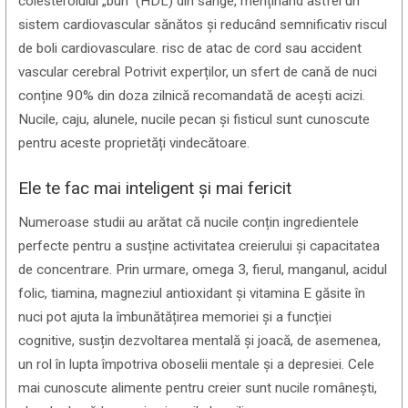
colesterolului „bun” (HDL) din sânge, menținând astfel un
sistem cardiovascular sănătos și reducând semnificativ riscul
de boli cardiovasculare. risc de atac de cord sau accident
vascular cerebral Potrivit experților, un sfert de cană de nuci
conține 90% din doza zilnică recomandată de acești acizi.
Nucile, caju, alunele, nucile pecan și fisticul sunt cunoscute
pentru aceste proprietăți vindecătoare.
Ele te fac mai inteligent și mai fericit
Numeroase studii au arătat că nucile conțin ingredientele
perfecte pentru a susține activitatea creierului și capacitatea
de concentrare. Prin urmare, omega 3, fierul, manganul, acidul
folic, tiamina, magneziul antioxidant și vitamina E găsite în
nuci pot ajuta la îmbunătățirea memoriei și a funcției
cognitive, susțin dezvoltarea mentală și joacă, de asemenea,
un rol în lupta împotriva oboselii mentale și a depresiei. Cele
mai cunoscute alimente pentru creier sunt nucile românești,