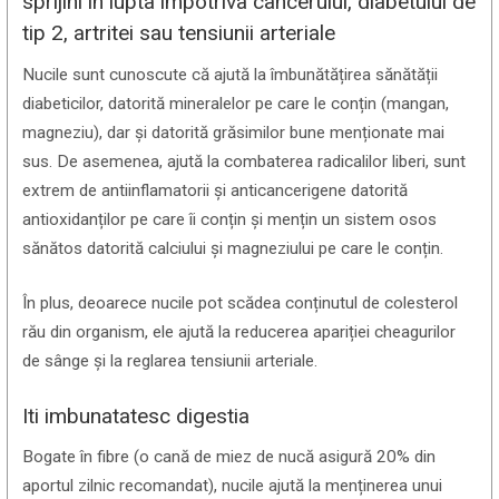
sprijini in lupta împotriva cancerului, diabetului de
tip 2, artritei sau tensiunii arteriale
Nucile sunt cunoscute că ajută la îmbunătățirea sănătății
diabeticilor, datorită mineralelor pe care le conțin (mangan,
magneziu), dar și datorită grăsimilor bune menționate mai
sus. De asemenea, ajută la combaterea radicalilor liberi, sunt
extrem de antiinflamatorii și anticancerigene datorită
antioxidanților pe care îi conțin și mențin un sistem osos
sănătos datorită calciului și magneziului pe care le conțin.
În plus, deoarece nucile pot scădea conținutul de colesterol
rău din organism, ele ajută la reducerea apariției cheagurilor
de sânge și la reglarea tensiunii arteriale.
Iti imbunatatesc digestia
Bogate în fibre (o cană de miez de nucă asigură 20% din
aportul zilnic recomandat), nucile ajută la menținerea unui