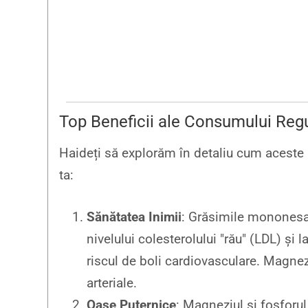
Top Beneficii ale Consumului Reg
Haideți să explorăm în detaliu cum aceste m
ta:
Sănătatea Inimii
: Grăsimile mononesat
nivelului colesterolului "rău" (LDL) și 
riscul de boli cardiovasculare. Magnez
arteriale.
Oase Puternice
: Magneziul și fosforul