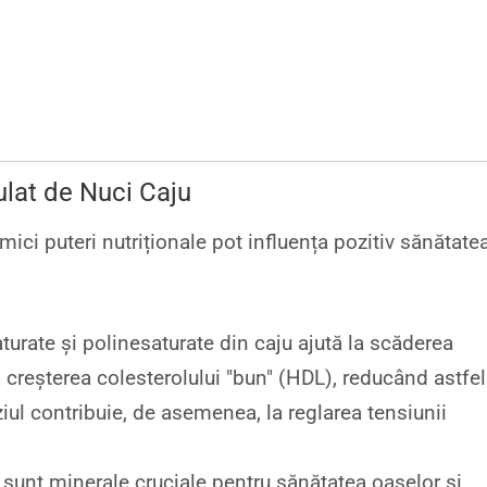
ulat de Nuci Caju
ici puteri nutriționale pot influența pozitiv sănătate
urate și polinesaturate din caju ajută la scăderea
la creșterea colesterolului "bun" (HDL), reducând astfel
iul contribuie, de asemenea, la reglarea tensiunii
 sunt minerale cruciale pentru sănătatea oaselor și