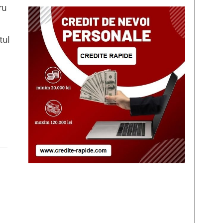
ru
tul