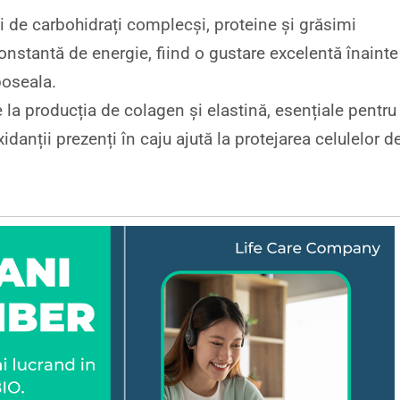
ui de carbohidrați complecși, proteine și grăsimi
onstantă de energie, fiind o gustare excelentă înainte
oseala.
e la producția de colagen și elastină, esențiale pentru
idanții prezenți în caju ajută la protejarea celulelor d