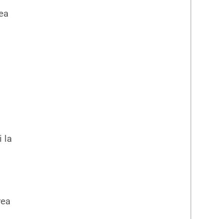
rea
i la
rea