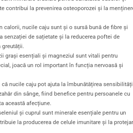
te contribui la prevenirea osteoporozei și la menține
n calorii, nucile caju sunt și o sursă bună de fibre și
ea senzației de sațietate și la reducerea poftei de
greutății.
zii grași esențiali și magneziul sunt vitali pentru
cial, joacă un rol important în funcția nervoasă și
 că nucile caju pot ajuta la îmbunătățirea sensibilități
e zahăr din sânge, fiind benefice pentru persoanele cu
ta această afecțiune.
 seleniul și cuprul sunt minerale esențiale pentru un
ribuie la producerea de celule imunitare și la proteja