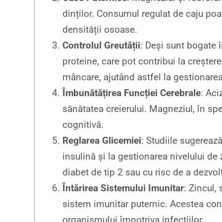
dinților. Consumul regulat de caju poa
densității osoase.
Controlul Greutății
: Deși sunt bogate î
proteine, care pot contribui la creșter
mâncare, ajutând astfel la gestionarea 
Îmbunătățirea Funcției Cerebrale
: Aci
sănătatea creierului. Magneziul, în spe
cognitivă.
Reglarea Glicemiei
: Studiile sugerează
insulină și la gestionarea nivelului d
diabet de tip 2 sau cu risc de a dezvol
Întărirea Sistemului Imunitar
: Zincul,
sistem imunitar puternic. Acestea cont
organismului împotriva infecțiilor.