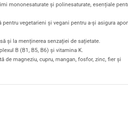
imi mononesaturate și polinesaturate, esențiale pent
 pentru vegetarieni și vegani pentru a-și asigura apor
să și la menținerea senzației de sațietate.
plexul B (B1, B5, B6) și vitamina K.
ă de magneziu, cupru, mangan, fosfor, zinc, fier și