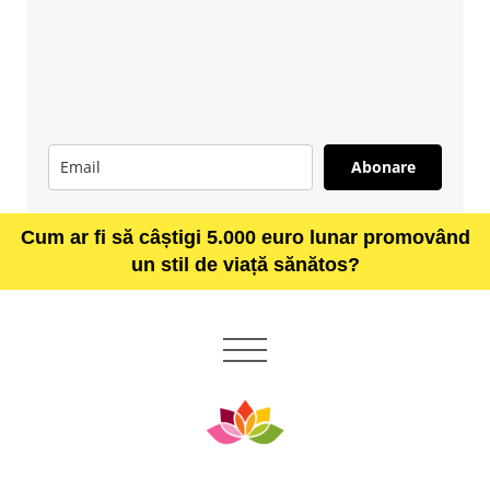
Abonare
Cum ar fi să câștigi 5.000 euro lunar promovând
un stil de viață sănătos?