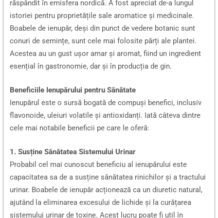
răspândit în emisfera nordică. A fost apreciat de-a lungul
istoriei pentru proprietățile sale aromatice și medicinale.
Boabele de ienupăr, deși din punct de vedere botanic sunt
conuri de semințe, sunt cele mai folosite părți ale plantei.
Acestea au un gust ușor amar și aromat, fiind un ingredient
esențial în gastronomie, dar și în producția de gin.
Beneficiile Ienupărului pentru Sănătate
Ienupărul este o sursă bogată de compuși benefici, inclusiv
flavonoide, uleiuri volatile și antioxidanți. Iată câteva dintre
cele mai notabile beneficii pe care le oferă:
1. Susține Sănătatea Sistemului Urinar
Probabil cel mai cunoscut beneficiu al ienupărului este
capacitatea sa de a susține sănătatea rinichilor și a tractului
urinar. Boabele de ienupăr acționează ca un diuretic natural,
ajutând la eliminarea excesului de lichide și la curățarea
sistemului urinar de toxine. Acest lucru poate fi util în