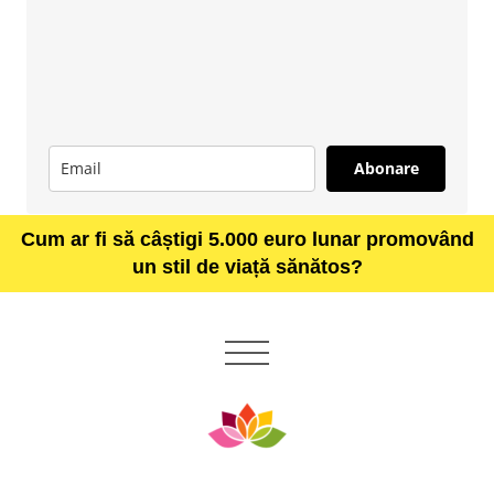
Abonare
Cum ar fi să câștigi 5.000 euro lunar promovând
un stil de viață sănătos?