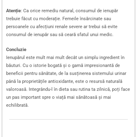
Atenție
: Ca orice remediu natural, consumul de ienupăr
trebuie făcut cu moderație. Femeile însărcinate sau
persoanele cu afecțiuni renale severe ar trebui să evite
consumul de ienupăr sau să ceară sfatul unui medic.
Concluzie
Ienupărul este mult mai mult decât un simplu ingredient în
băuturi. Cu o istorie bogată și o gamă impresionantă de
beneficii pentru sănătate, de la susținerea sistemului urinar
până la proprietățile antioxidante, este o resursă naturală
valoroasă. Integrându-l în dieta sau rutina ta zilnică, poți face
un pas important spre o viață mai sănătoasă și mai
echilibrată.