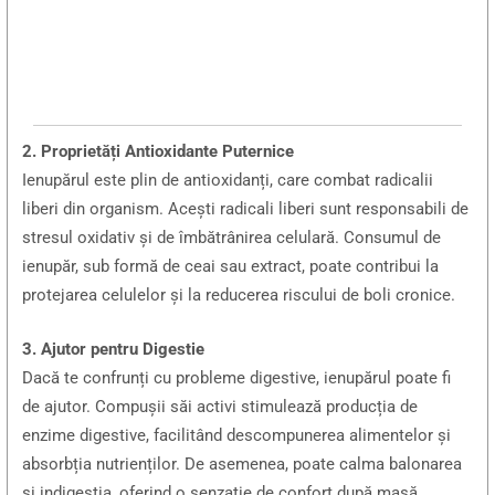
2. Proprietăți Antioxidante Puternice
Ienupărul este plin de antioxidanți, care combat radicalii
liberi din organism. Acești radicali liberi sunt responsabili de
stresul oxidativ și de îmbătrânirea celulară. Consumul de
ienupăr, sub formă de ceai sau extract, poate contribui la
protejarea celulelor și la reducerea riscului de boli cronice.
3. Ajutor pentru Digestie
Dacă te confrunți cu probleme digestive, ienupărul poate fi
de ajutor. Compușii săi activi stimulează producția de
enzime digestive, facilitând descompunerea alimentelor și
absorbția nutrienților. De asemenea, poate calma balonarea
și indigestia, oferind o senzație de confort după masă.