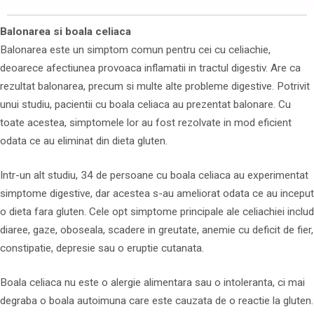
Balonarea si boala celiaca
Balonarea este un simptom comun pentru cei cu celiachie,
deoarece afectiunea provoaca inflamatii in tractul digestiv. Are ca
rezultat balonarea, precum si multe alte probleme digestive. Potrivit
unui studiu, pacientii cu boala celiaca au prezentat balonare. Cu
toate acestea, simptomele lor au fost rezolvate in mod eficient
odata ce au eliminat din dieta gluten.
Intr-un alt studiu, 34 de persoane cu boala celiaca au experimentat
simptome digestive, dar acestea s-au ameliorat odata ce au inceput
o dieta fara gluten. Cele opt simptome principale ale celiachiei includ
diaree, gaze, oboseala, scadere in greutate, anemie cu deficit de fier,
constipatie, depresie sau o eruptie cutanata.
Boala celiaca nu este o alergie alimentara sau o intoleranta, ci mai
degraba o boala autoimuna care este cauzata de o reactie la gluten.