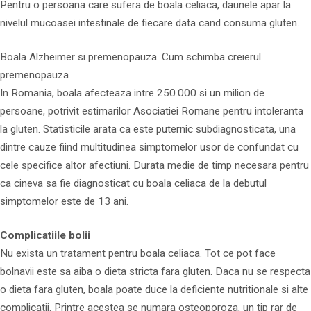
Pentru o persoana care sufera de boala celiaca, daunele apar la
nivelul mucoasei intestinale de fiecare data cand consuma gluten.
Boala Alzheimer si premenopauza. Cum schimba creierul
premenopauza
In Romania, boala afecteaza intre 250.000 si un milion de
persoane, potrivit estimarilor Asociatiei Romane pentru intoleranta
la gluten. Statisticile arata ca este puternic subdiagnosticata, una
dintre cauze fiind multitudinea simptomelor usor de confundat cu
cele specifice altor afectiuni. Durata medie de timp necesara pentru
ca cineva sa fie diagnosticat cu boala celiaca de la debutul
simptomelor este de 13 ani.
Complicatiile bolii
Nu exista un tratament pentru boala celiaca. Tot ce pot face
bolnavii este sa aiba o dieta stricta fara gluten. Daca nu se respecta
o dieta fara gluten, boala poate duce la deficiente nutritionale si alte
complicatii. Printre acestea se numara osteoporoza, un tip rar de