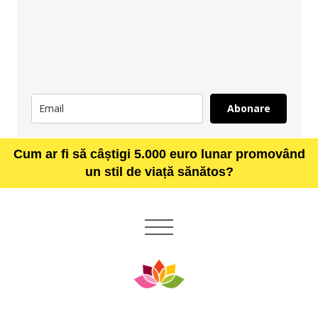
Abonare
Cum ar fi să câștigi 5.000 euro lunar promovând
un stil de viață sănătos?