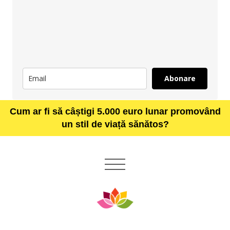
Abonare
Cum ar fi să câștigi 5.000 euro lunar promovând
un stil de viață sănătos?