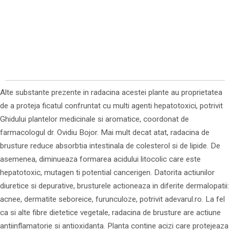
Alte substante prezente in radacina acestei plante au proprietatea
de a proteja ficatul confruntat cu multi agenti hepatotoxici, potrivit
Ghidului plantelor medicinale si aromatice, coordonat de
farmacologul dr. Ovidiu Bojor. Mai mult decat atat, radacina de
brusture reduce absorbtia intestinala de colesterol si de lipide. De
asemenea, diminueaza formarea acidului litocolic care este
hepatotoxic, mutagen ti potential cancerigen. Datorita actiunilor
diuretice si depurative, brusturele actioneaza in diferite dermalopatii:
acnee, dermatite seboreice, furunculoze, potrivit adevarul.ro. La fel
ca si alte fibre dietetice vegetale, radacina de brusture are actiune
antiinflamatorie si antioxidanta. Planta contine acizi care protejeaza