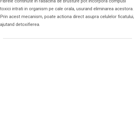
Fibrele continute in radacina de brusture pot incorpora compusi
toxici intrati in organism pe cale orala, usurand eliminarea acestora.
Prin acest mecanism, poate actiona direct asupra celulelor ficatului,
ajutand detoxifierea.