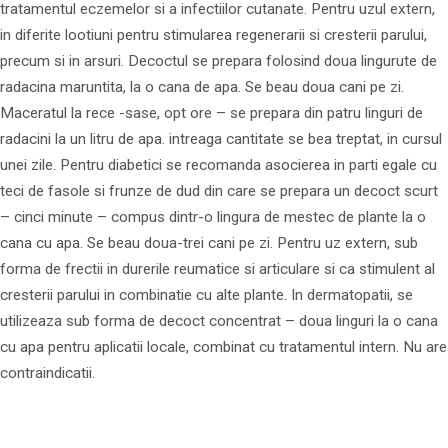
tratamentul eczemelor si a infectiilor cutanate. Pentru uzul extern,
in diferite lootiuni pentru stimularea regenerarii si cresterii parului,
precum si in arsuri. Decoctul se prepara folosind doua lingurute de
radacina maruntita, la o cana de apa. Se beau doua cani pe zi.
Maceratul la rece -sase, opt ore – se prepara din patru linguri de
radacini la un litru de apa. intreaga cantitate se bea treptat, in cursul
unei zile. Pentru diabetici se recomanda asocierea in parti egale cu
teci de fasole si frunze de dud din care se prepara un decoct scurt
– cinci minute – compus dintr-o lingura de mestec de plante la o
cana cu apa. Se beau doua-trei cani pe zi. Pentru uz extern, sub
forma de frectii in durerile reumatice si articulare si ca stimulent al
cresterii parului in combinatie cu alte plante. In dermatopatii, se
utilizeaza sub forma de decoct concentrat – doua linguri la o cana
cu apa pentru aplicatii locale, combinat cu tratamentul intern. Nu are
contraindicatii.