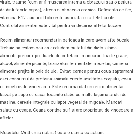
virale, traume (cum ar fi muscarea interna a obrazului sau o periuta
de dinti foarte aspra), stress si oboseala cronica. Deficienta de fier,
vitamina B12 sau acid folic este asociata cu aftele bucale.
Controlul alimentar este vital pentru vindecarea aftelor bucale.
Regim alimentar recomandat in perioada in care avem afte bucale:
Trebuie sa evitam sau sa excludem cu totul din dieta zilnica
alimente precum: produsele de cofetarie, mancaruri foarte grase,
alcool, alimente picante, branzeturi fermentate, mezeluri, carne si
alimente prajite in baie de ulei. Evitati carnea pentru doua saptamani
caci consumul de proteina animala creste aciditatea corpului, ceea
ce incetineste vindecarea. Este recomandat un regim alimentar
bazat pe supe de casa, tocanite slabe cu multe legume si ulei de
masline, cereale integrale cu lapte vegetal de migdale. Mancati
salate cu ceapa. Ceapa contine sulf si are proprietati de vindecare a
aftelor.
Musetelul (Anthemis nobilis) este o planta cu actiune