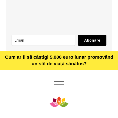
Abonare
Cum ar fi să câștigi 5.000 euro lunar promovând
un stil de viață sănătos?