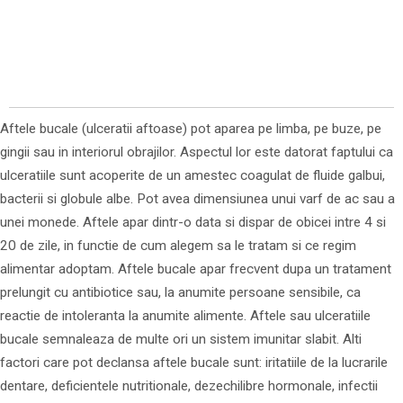
Aftele bucale (ulceratii aftoase) pot aparea pe limba, pe buze, pe
gingii sau in interiorul obrajilor. Aspectul lor este datorat faptului ca
ulceratiile sunt acoperite de un amestec coagulat de fluide galbui,
bacterii si globule albe. Pot avea dimensiunea unui varf de ac sau a
unei monede. Aftele apar dintr-o data si dispar de obicei intre 4 si
20 de zile, in functie de cum alegem sa le tratam si ce regim
alimentar adoptam. Aftele bucale apar frecvent dupa un tratament
prelungit cu antibiotice sau, la anumite persoane sensibile, ca
reactie de intoleranta la anumite alimente. Aftele sau ulceratiile
bucale semnaleaza de multe ori un sistem imunitar slabit. Alti
factori care pot declansa aftele bucale sunt: iritatiile de la lucrarile
dentare, deficientele nutritionale, dezechilibre hormonale, infectii