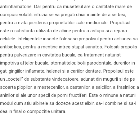
antiinflamatorie. Dar pentru ca musetelul are o cantitate mare de
compusi volatili, infuzia se va pregati chiar inainte de a se bea,
pentru a evita pierderea proprietatilor sale medicinale. Propolisul
este o substanta utilizata de albine pentru a astupa si a repara
celulele. Inteligentele insecte folosesc propolisul pentru actiunea sa
antibiotica, pentru a mentine intreg stupul sanatos. Folositi propolis
pentru pulverizare in cavitatea bucala, ca tratament naturist
impotriva aftelor bucale, stomatitelor, bolii parodontale, durerilor in
gat, gingiilor inflamate, halenei si a cariilor dentare. Propolisul este
un „cocteil” de substante vindecatoare, adunat din mugurii si de pe
scoarta plopilor, a mestecenilor, a castanilor, a salciilor, a frasinilor, a
aninilor si ale unor specii de pomi fructiferi. Este o minune a naturii
modul cum stiu albinele sa dozeze acest elixir, sa-l combine si sa-i
dea in final o compozitie unitara.