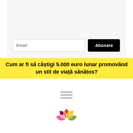
Abonare
Cum ar fi să câștigi 5.000 euro lunar promovând
un stil de viață sănătos?