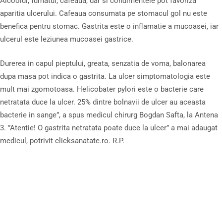
Alcoolul, fumatul, cafeaua, dar si condimentele pot favoriza
aparitia ulcerului. Cafeaua consumata pe stomacul gol nu este
benefica pentru stomac. Gastrita este o inflamatie a mucoasei, iar
ulcerul este leziunea mucoasei gastrice.
Durerea in capul pieptului, greata, senzatia de voma, balonarea
dupa masa pot indica o gastrita. La ulcer simptomatologia este
mult mai zgomotoasa. Helicobater pylori este o bacterie care
netratata duce la ulcer. 25% dintre bolnavii de ulcer au aceasta
bacterie in sange”, a spus medicul chirurg Bogdan Safta, la Antena
3. ”Atentie! O gastrita netratata poate duce la ulcer” a mai adaugat
medicul, potrivit clicksanatate.ro. R.P.