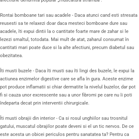
Rontai bomboane tari sau acadele - Daca atunci cand esti stresata
reusesti sa te relaxezi doar daca mesteci bomboane dure sau
acadele, îti expui dintii la o cantitate foarte mare de zahar si le
lezezi smaltul, totodata. Mai mult de atat, zaharul consumat în
cantitati mari poate duce si la alte afectiuni, precum diabetul sau
obezitatea.
Îti musti buzele - Daca îti musti sau îti lingi des buzele, le expui la
actiunea enzimelor digestive care se afla în gura. Aceste enzime
pot produce inflamatii si chiar dermatite la nivelul buzelor, dar pot
fi si cauza unor excrescente sau a unor fibromi pe care nu îi poti
îndeparta decat prin interventii chirurgicale.
Îti musti obrajii din interior - Ca si rosul unghiilor sau trosnitul
gatului, muscatul obrajilor poate deveni si el un tic nervos. De ce
este acesta un obicei periculos pentru sanatatea ta? Pentru ca