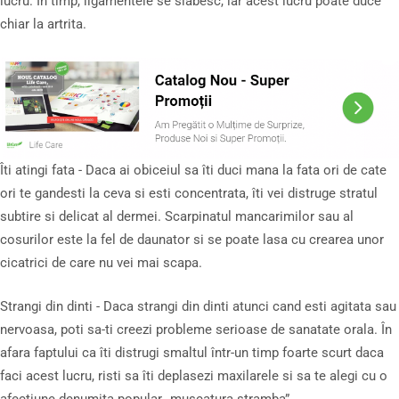
lucru. În timp, ligamentele se slabesc, iar acest lucru poate duce
chiar la artrita.
Îti atingi fata - Daca ai obiceiul sa îti duci mana la fata ori de cate
ori te gandesti la ceva si esti concentrata, îti vei distruge stratul
subtire si delicat al dermei. Scarpinatul mancarimilor sau al
cosurilor este la fel de daunator si se poate lasa cu crearea unor
cicatrici de care nu vei mai scapa.
Strangi din dinti - Daca strangi din dinti atunci cand esti agitata sau
nervoasa, poti sa-ti creezi probleme serioase de sanatate orala. În
afara faptului ca îti distrugi smaltul într-un timp foarte scurt daca
faci acest lucru, risti sa îti deplasezi maxilarele si sa te alegi cu o
afectiune denumita popular „muscatura stramba”.