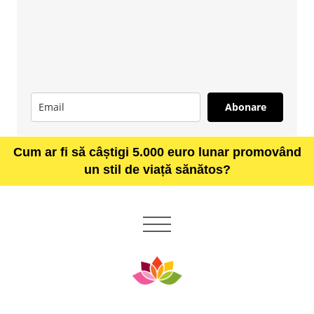
Abonare
Cum ar fi să câștigi 5.000 euro lunar promovând
un stil de viață sănătos?