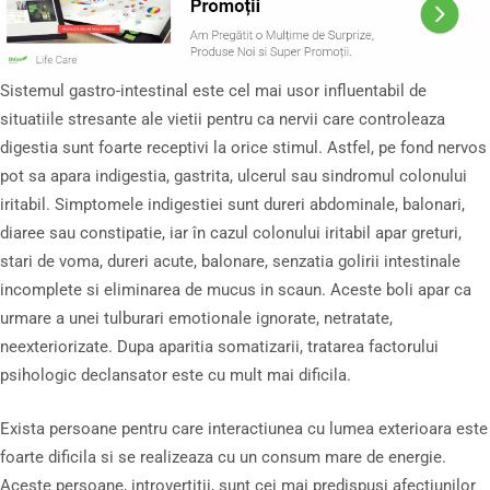
Sistemul gastro-intestinal este cel mai usor influentabil de
situatiile stresante ale vietii pentru ca nervii care controleaza
digestia sunt foarte receptivi la orice stimul. Astfel, pe fond nervos
pot sa apara indigestia, gastrita, ulcerul sau sindromul colonului
iritabil. Simptomele indigestiei sunt dureri abdominale, balonari,
diaree sau constipatie, iar în cazul colonului iritabil apar greturi,
stari de voma, dureri acute, balonare, senzatia golirii intestinale
incomplete si eliminarea de mucus in scaun. Aceste boli apar ca
urmare a unei tulburari emotionale ignorate, netratate,
neexteriorizate. Dupa aparitia somatizarii, tratarea factorului
psihologic declansator este cu mult mai dificila.
Exista persoane pentru care interactiunea cu lumea exterioara este
foarte dificila si se realizeaza cu un consum mare de energie.
Aceste persoane, introvertitii, sunt cei mai predispusi afectiunilor