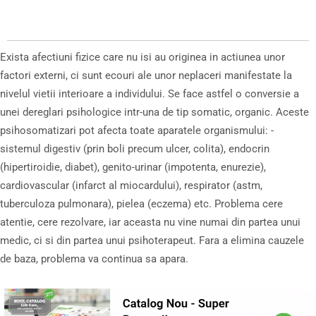
Exista afectiuni fizice care nu isi au originea in actiunea unor
factori externi, ci sunt ecouri ale unor neplaceri manifestate la
nivelul vietii interioare a individului. Se face astfel o conversie a
unei dereglari psihologice intr-una de tip somatic, organic. Aceste
psihosomatizari pot afecta toate aparatele organismului: -
sistemul digestiv (prin boli precum ulcer, colita), endocrin
(hipertiroidie, diabet), genito-urinar (impotenta, enurezie),
cardiovascular (infarct al miocardului), respirator (astm,
tuberculoza pulmonara), pielea (eczema) etc. Problema cere
atentie, cere rezolvare, iar aceasta nu vine numai din partea unui
medic, ci si din partea unui psihoterapeut. Fara a elimina cauzele
de baza, problema va continua sa apara.