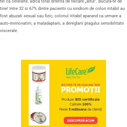
fel ca celelalte, adica total diferita de fiecare „altul”. Bucura-te de
tine! Intre 32 si 67% dintre pacientii cu sindrom de colon iritabil au
fost abuzati sexual sau fizic, colonul iritabil aparand ca urmare a
auto-invinovatirii, a maladaptarii, a dereglarii pragului sensibilitatii
viscerale.