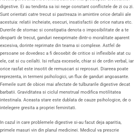
digestive. Ei au tendinta sa isi nege constant conflictele de zi cu zi.
Sunt orientati catre trecut si pastreaza in amintire orice detalii ale
acestuia: relatii incheiate, esecuri, insatisfactii de orice natura etc.
Durerile de stomac si constipatia denota o imposibilitate de a te
desparti de trecut, ganduri neexprimate dintr-o moralitate aparent
excesiva, dorinte reprimate din teama si complexe. Astfel de
persoane se dovedesc a fi deosebit de critice si inflexibile atat cu
ele, cat si cu ceilalti. Isi refuza excesele, chiar si de ordin verbal, iar
orice rasfat este insotit de remuscari si reprosuri. Diareea poate
reprezenta, in termeni psihologici, un flux de ganduri angoasante.
Femeile sunt de obicei mai afectate de tulburarile digestive decat
barbatii. Graviditatea si ciclul menstrual modifica motilitatea
intestinala. Aceasta stare este dublata de cauze psihologice, de o
intelegere gresita a propriei feminitati.
In cazul in care problemele digestive si-au facut deja aparitia,
primele masuri vin din planul medicinei. Medicul va prescrie