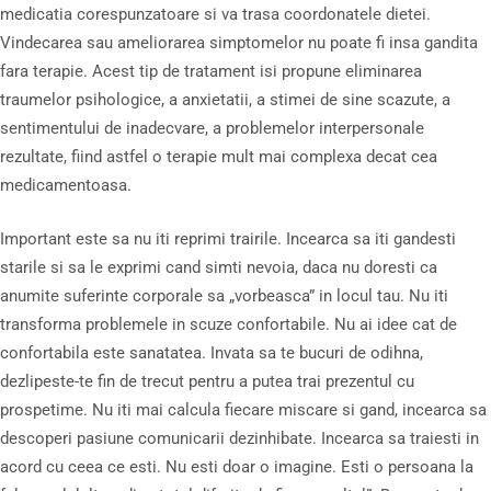
medicatia corespunzatoare si va trasa coordonatele dietei.
Vindecarea sau ameliorarea simptomelor nu poate fi insa gandita
fara terapie. Acest tip de tratament isi propune eliminarea
traumelor psihologice, a anxietatii, a stimei de sine scazute, a
sentimentului de inadecvare, a problemelor interpersonale
rezultate, fiind astfel o terapie mult mai complexa decat cea
medicamentoasa.
Important este sa nu iti reprimi trairile. Incearca sa iti gandesti
starile si sa le exprimi cand simti nevoia, daca nu doresti ca
anumite suferinte corporale sa „vorbeasca” in locul tau. Nu iti
transforma problemele in scuze confortabile. Nu ai idee cat de
confortabila este sanatatea. Invata sa te bucuri de odihna,
dezlipeste-te fin de trecut pentru a putea trai prezentul cu
prospetime. Nu iti mai calcula fiecare miscare si gand, incearca sa
descoperi pasiune comunicarii dezinhibate. Incearca sa traiesti in
acord cu ceea ce esti. Nu esti doar o imagine. Esti o persoana la