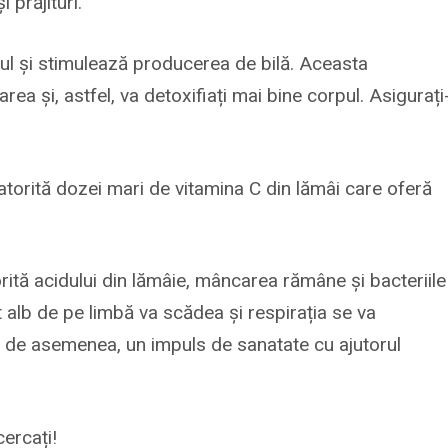
prăjituri.
tul și stimulează producerea de bilă. Aceasta
a și, astfel, va detoxifiați mai bine corpul. Asigurați
datorită dozei mari de vitamina C din lămâi care oferă
rită acidului din lămâie, mâncarea rămâne și bacteriile
t alb de pe limbă va scădea și respirația se va
ea, de asemenea, un impuls de sanatate cu ajutorul
cercați!