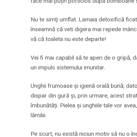
face mai puțin pofticios dupa bomboane și 
Nu te simți umflat. Lamaia detoxifică fica
înseamnă că veti digera mai repede mâncare
vă că toaleta nu este departe!
Vei fi mai capabil să te aperi de o gripă, 
un impuls sistemului imunitar.
Unghii frumoase și igienă orală bună; dato
dispar din gură și, prin urmare, acest stra
îmbunătăți. Pielea și unghiile tale vor av
lămâii.
Pe scurt, nu există niciun motiv să nu o în