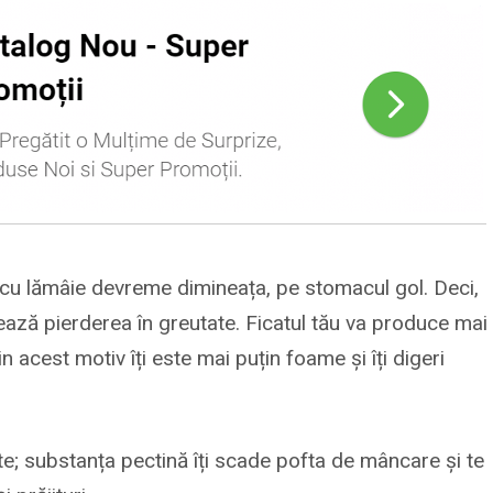
cu lămâie devreme dimineața, pe stomacul gol. Deci,
lează pierderea în greutate. Ficatul tău va produce mai
n acest motiv îți este mai puțin foame și îți digeri
te; substanța pectină îți scade pofta de mâncare și te