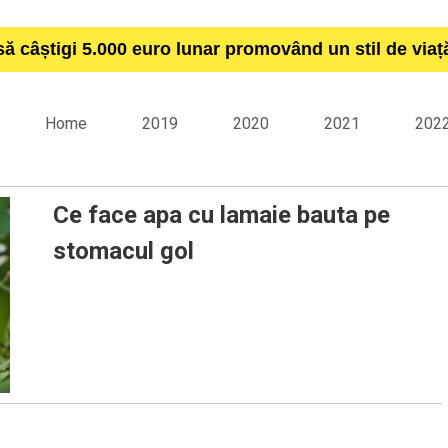
să câștigi 5.000 euro lunar promovând un stil de via
Home
2019
2020
2021
202
Ce face apa cu lamaie bauta pe
stomacul gol