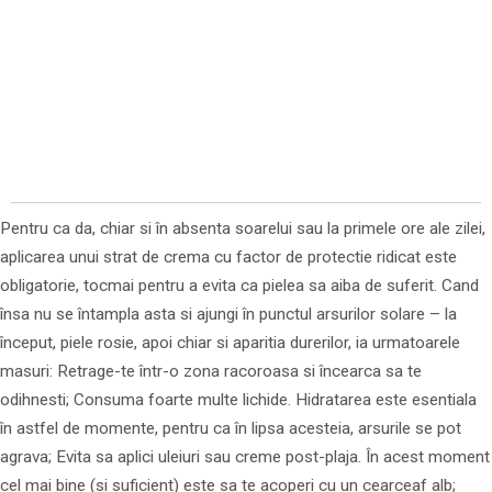
Pentru ca da, chiar si în absenta soarelui sau la primele ore ale zilei,
aplicarea unui strat de crema cu factor de protectie ridicat este
obligatorie, tocmai pentru a evita ca pielea sa aiba de suferit. Cand
însa nu se întampla asta si ajungi în punctul arsurilor solare – la
început, piele rosie, apoi chiar si aparitia durerilor, ia urmatoarele
masuri: Retrage-te într-o zona racoroasa si încearca sa te
odihnesti; Consuma foarte multe lichide. Hidratarea este esentiala
în astfel de momente, pentru ca în lipsa acesteia, arsurile se pot
agrava; Evita sa aplici uleiuri sau creme post-plaja. În acest moment
cel mai bine (si suficient) este sa te acoperi cu un cearceaf alb;