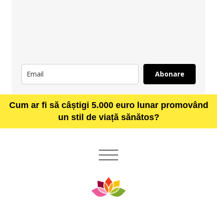
Abonare
Cum ar fi să câștigi 5.000 euro lunar promovând
un stil de viață sănătos?