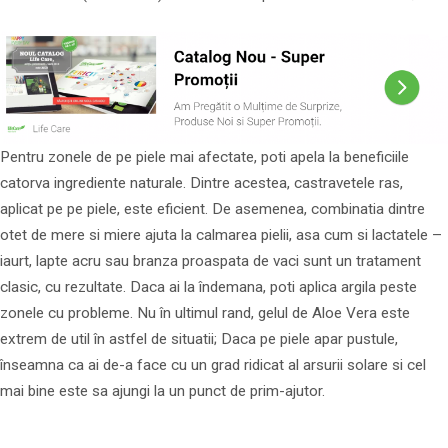
Pentru zonele de pe piele mai afectate, poti apela la beneficiile
catorva ingrediente naturale. Dintre acestea, castravetele ras,
aplicat pe pe piele, este eficient. De asemenea, combinatia dintre
otet de mere si miere ajuta la calmarea pielii, asa cum si lactatele –
iaurt, lapte acru sau branza proaspata de vaci sunt un tratament
clasic, cu rezultate. Daca ai la îndemana, poti aplica argila peste
zonele cu probleme. Nu în ultimul rand, gelul de Aloe Vera este
extrem de util în astfel de situatii; Daca pe piele apar pustule,
înseamna ca ai de-a face cu un grad ridicat al arsurii solare si cel
mai bine este sa ajungi la un punct de prim-ajutor.