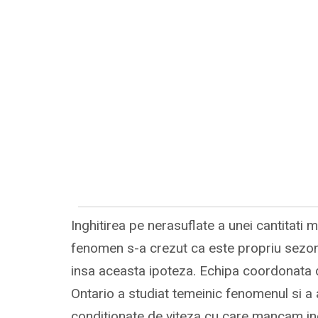
Inghitirea pe nerasuflate a unei cantitati
fenomen s-a crezut ca este propriu sezonul
insa aceasta ipoteza. Echipa coordonata 
Ontario a studiat temeinic fenomenul si a 
conditionate de viteza cu care mancam in