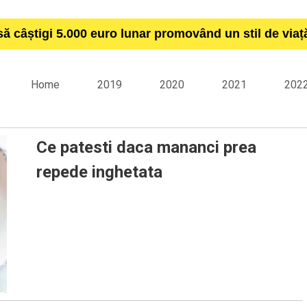
să câștigi 5.000 euro lunar promovând un stil de via
Home
2019
2020
2021
202
Ce patesti daca mananci prea
repede inghetata