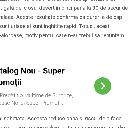
t gata deliciosul desert in cinci pana la 30 de secunde
cefaleea. Aceste rezultate confirma ca durerile de cap
 sunt uriase si sunt inghitite rapid. Totusi, acest
 valoroase, motiv pentru care n-ar trebui sa renuntam
a inghetata. Aceasta reduce pana si riscul de a face
ptelui, care contine calciu, potasiu, magneziu si sodiu 