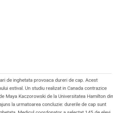
 mari de inghetata provoaca dureri de cap. Acest
ui estival. Un studiu realizat in Canada contrazice
de Maya Kaczorowski de la Universitatea Hamilton di
ajuns la urmatoarea concluzie: durerile de cap sunt
ghetata. Medicul coordonator a selectat 145 de elevi