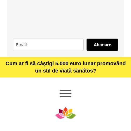
Abonare
Cum ar fi să câștigi 5.000 euro lunar promovând
un stil de viață sănătos?