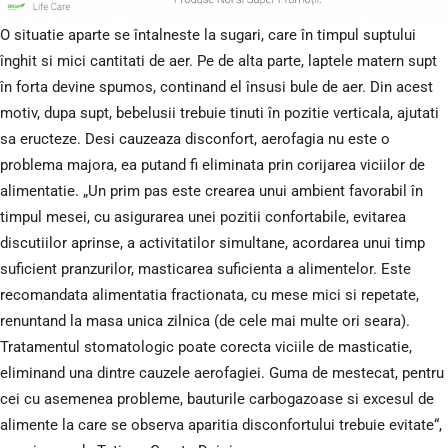
O situatie aparte se întalneste la sugari, care în timpul suptului
înghit si mici cantitati de aer. Pe de alta parte, laptele matern supt
în forta devine spumos, continand el însusi bule de aer. Din acest
motiv, dupa supt, bebelusii trebuie tinuti în pozitie verticala, ajutati
sa eructeze. Desi cauzeaza disconfort, aerofagia nu este o
problema majora, ea putand fi eliminata prin corijarea viciilor de
alimentatie. „Un prim pas este crearea unui ambient favorabil în
timpul mesei, cu asigurarea unei pozitii confortabile, evitarea
discutiilor aprinse, a activitatilor simultane, acordarea unui timp
suficient pranzurilor, masticarea suficienta a alimentelor. Este
recomandata alimentatia fractionata, cu mese mici si repetate,
renuntand la masa unica zilnica (de cele mai multe ori seara).
Tratamentul stomatologic poate corecta viciile de masticatie,
eliminand una dintre cauzele aerofagiei. Guma de mestecat, pentru
cei cu asemenea probleme, bauturile carbogazoase si excesul de
alimente la care se observa aparitia disconfortului trebuie evitate“,