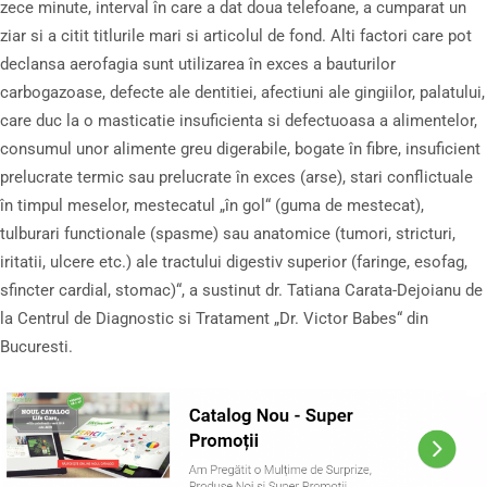
zece minute, interval în care a dat doua telefoane, a cumparat un
ziar si a citit titlurile mari si articolul de fond. Alti factori care pot
declansa aerofagia sunt utilizarea în exces a bauturilor
carbogazoase, defecte ale dentitiei, afectiuni ale gingiilor, palatului,
care duc la o masticatie insuficienta si defectuoasa a alimentelor,
consumul unor alimente greu digerabile, bogate în fibre, insuficient
prelucrate termic sau prelucrate în exces (arse), stari conflictuale
în timpul meselor, mestecatul „în gol“ (guma de mestecat),
tulburari functionale (spasme) sau anatomice (tumori, stricturi,
iritatii, ulcere etc.) ale tractului digestiv superior (faringe, esofag,
sfincter cardial, stomac)“, a sustinut dr. Tatiana Carata-Dejoianu de
la Centrul de Diagnostic si Tratament „Dr. Victor Babes“ din
Bucuresti.