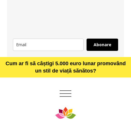
Abonare
Cum ar fi să câștigi 5.000 euro lunar promovând
un stil de viață sănătos?