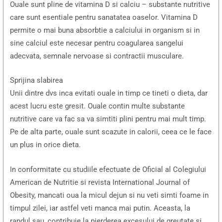
Ouale sunt pline de vitamina D si calciu – substante nutritive
care sunt esentiale pentru sanatatea oaselor. Vitamina D
permite o mai buna absorbtie a calciului in organism si in
sine calciul este necesar pentru coagularea sangelui
adecvata, semnale nervoase si contractii musculare.
Sprijina slabirea
Unii dintre dvs inca evitati ouale in timp ce tineti o dieta, dar
acest lucru este gresit. Ouale contin multe substante
nutritive care va fac sa va simtiti plini pentru mai mult timp.
Pe de alta parte, ouale sunt scazute in calorii, ceea ce le face
un plus in orice dieta.
In conformitate cu studiile efectuate de Oficial al Colegiului
American de Nutritie si revista International Journal of
Obesity, mancati oua la micul dejun si nu veti simti foame in
timpul zilei, iar astfel veti manca mai putin. Aceasta, la
randul sau, contribuie la pierderea excesului de greutate si