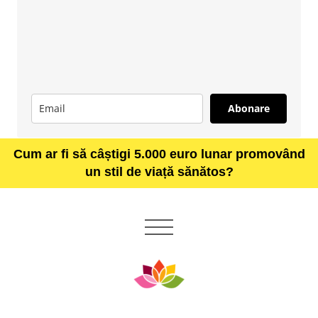
Abonare
Cum ar fi să câștigi 5.000 euro lunar promovând
un stil de viață sănătos?