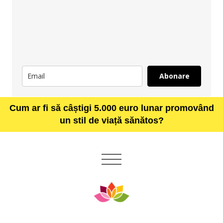
Abonare
Cum ar fi să câștigi 5.000 euro lunar promovând
un stil de viață sănătos?