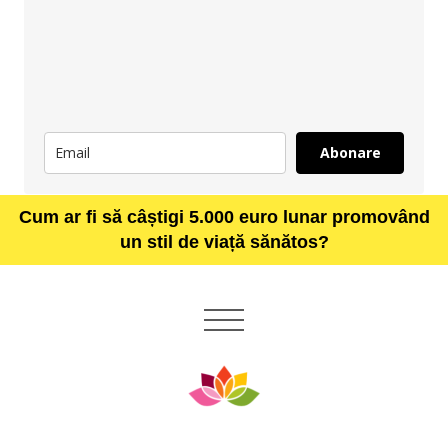
Abonare
Cum ar fi să câștigi 5.000 euro lunar promovând
un stil de viață sănătos?