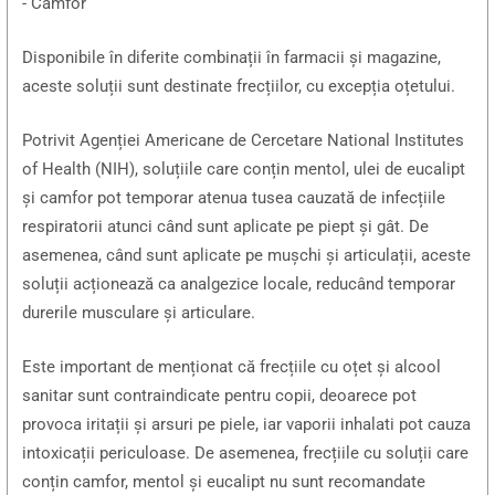
- Camfor
Disponibile în diferite combinații în farmacii și magazine,
aceste soluții sunt destinate frecțiilor, cu excepția oțetului.
Potrivit Agenției Americane de Cercetare National Institutes
of Health (NIH), soluțiile care conțin mentol, ulei de eucalipt
și camfor pot temporar atenua tusea cauzată de infecțiile
respiratorii atunci când sunt aplicate pe piept și gât. De
asemenea, când sunt aplicate pe mușchi și articulații, aceste
soluții acționează ca analgezice locale, reducând temporar
durerile musculare și articulare.
Este important de menționat că frecțiile cu oțet și alcool
sanitar sunt contraindicate pentru copii, deoarece pot
provoca iritații și arsuri pe piele, iar vaporii inhalati pot cauza
intoxicații periculoase. De asemenea, frecțiile cu soluții care
conțin camfor, mentol și eucalipt nu sunt recomandate