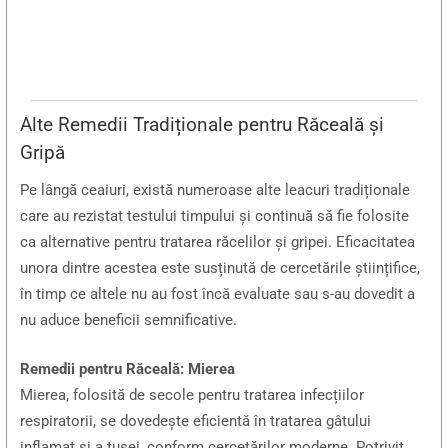
Alte Remedii Tradiționale pentru Răceală și
Gripă
Pe lângă ceaiuri, există numeroase alte leacuri tradiționale
care au rezistat testului timpului și continuă să fie folosite
ca alternative pentru tratarea răcelilor și gripei. Eficacitatea
unora dintre acestea este susținută de cercetările științifice,
în timp ce altele nu au fost încă evaluate sau s-au dovedit a
nu aduce beneficii semnificative.
Remedii pentru Răceală: Mierea
Mierea, folosită de secole pentru tratarea infecțiilor
respiratorii, se dovedește eficientă în tratarea gâtului
inflamat și a tusei, conform cercetărilor moderne. Potrivit