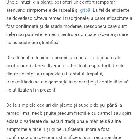
Unele infuzii din plante pot oferi un confort temporar,
atenuând simptomele de răceală și
gripă
. La fel de eficiente
se dovedesc câteva remedii tradiționale, a căror eficacitate a
fost confirmată și de studii moderne. Descoperă care sunt
cele mai potrivite remedii pentru a combate răceala și care
nu au susținere științifică.
De-a lungul mileniilor, oamenii au căutat soluții naturale
pentru combaterea diverselor afecțiuni respiratorii. Unele
dintre acestea au supraviețuit testului timpului,
transmițându-se din generație în generație și continuând să
fie utilizate și în prezent.
De la simplele ceaiuri din plante și supele de pui până la
remedii mai neobișnuite precum frecțiile cu carmol sau spirt,
există o varietate de leacuri tradiționale menite să aline
simptomele răcelii și gripei. Eficiența unora a fost
confirmată prin cercetări științifice și sunt recomandate