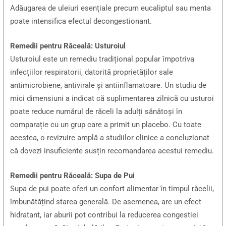
Adăugarea de uleiuri esențiale precum eucaliptul sau menta
poate intensifica efectul decongestionant.
Remedii pentru Răceală: Usturoiul
Usturoiul este un remediu tradițional popular împotriva
infecțiilor respiratorii, datorită proprietăților sale
antimicrobiene, antivirale și antiinflamatoare. Un studiu de
mici dimensiuni a indicat că suplimentarea zilnică cu usturoi
poate reduce numărul de răceli la adulți sănătoși în
comparație cu un grup care a primit un placebo. Cu toate
acestea, o revizuire amplă a studiilor clinice a concluzionat
că dovezi insuficiente susțin recomandarea acestui remediu.
Remedii pentru Răceală: Supa de Pui
Supa de pui poate oferi un confort alimentar în timpul răcelii,
îmbunătățind starea generală. De asemenea, are un efect
hidratant, iar aburii pot contribui la reducerea congestiei