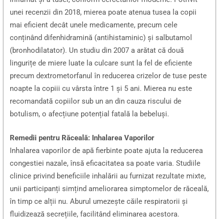
unei recenzii din 2018, mierea poate atenua tusea la copii
mai eficient decât unele medicamente, precum cele
conținând difenhidramină (antihistaminic) și salbutamol
(bronhodilatator). Un studiu din 2007 a arătat că două
lingurițe de miere luate la culcare sunt la fel de eficiente
precum dextrometorfanul în reducerea crizelor de tuse peste
noapte la copiii cu vârsta între 1 și 5 ani. Mierea nu este
recomandată copiilor sub un an din cauza riscului de
botulism, o afecțiune potențial fatală la bebeluși.
Remedii pentru Răceală: Inhalarea Vaporilor
Inhalarea vaporilor de apă fierbinte poate ajuta la reducerea
congestiei nazale, însă eficacitatea sa poate varia. Studiile
clinice privind beneficiile inhalării au furnizat rezultate mixte,
unii participanți simțind ameliorarea simptomelor de răceală,
în timp ce alții nu. Aburul umezește căile respiratorii și
fluidizează secrețiile, facilitând eliminarea acestora.