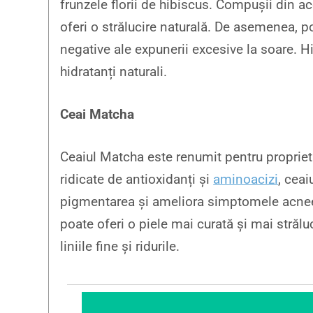
frunzele florii de hibiscus. Compușii din aces
oferi o strălucire naturală. De asemenea, p
negative ale expunerii excesive la soare. H
hidratanți naturali.
Ceai Matcha
Ceaiul Matcha este renumit pentru proprietăț
ridicate de antioxidanți și
aminoacizi
, cea
pigmentarea și ameliora simptomele acneei.
poate oferi o piele mai curată și mai stră
liniile fine și ridurile.