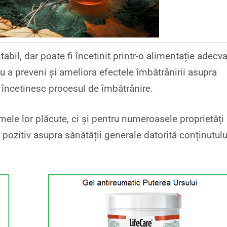
bil, dar poate fi încetinit printr-o alimentație adecva
ru a preveni și ameliora efectele îmbătrânirii asupra
 încetinesc procesul de îmbătrânire.
mele lor plăcute, ci și pentru numeroasele proprietăți
 pozitiv asupra sănătății generale datorită conținutulu