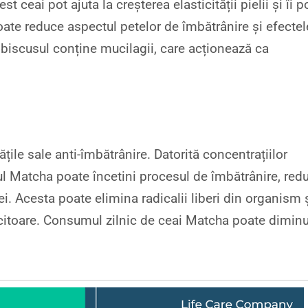
t ceai pot ajuta la creșterea elasticității pielii și îi p
oate reduce aspectul petelor de îmbătrânire și efectel
ibiscusul conține mucilagii, care acționează ca
ile sale anti-îmbătrânire. Datorită concentrațiilor
iul Matcha poate încetini procesul de îmbătrânire, red
 Acesta poate elimina radicalii liberi din organism 
lucitoare. Consumul zilnic de ceai Matcha poate dimin