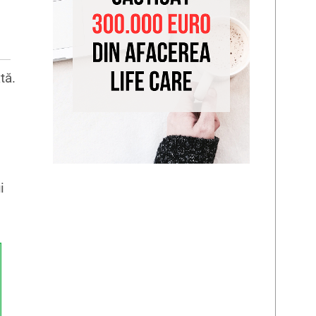
tă.
i