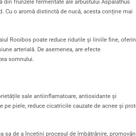
ă din frunzele fermentate ale arbustului Aspalathus
Sud. Cu o aromă distinctă de nucă, acesta conține mai
aiul Rooibos poate reduce ridurile și liniile fine, oferi
siune arterială. De asemenea, are efecte
atea somnului.
ietățile sale antiinflamatoare, antioxidante și
 pe piele, reduce cicatricile cauzate de acnee și prot
ea sa de a încetini procesul de îmbătrânire, promovâ