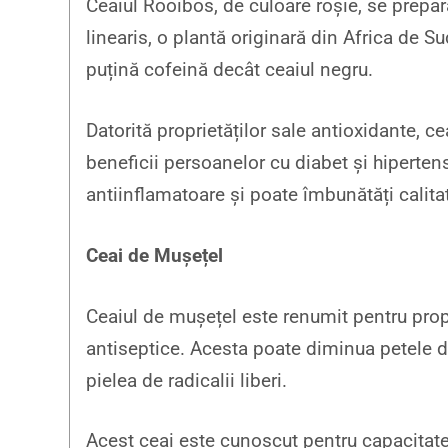
Ceaiul Rooibos, de culoare roșie, se prepar
linearis, o plantă originară din Africa de 
puțină cofeină decât ceaiul negru.
Datorită proprietăților sale antioxidante, ce
beneficii persoanelor cu diabet și hiperten
antiinflamatoare și poate îmbunătăți calit
Ceai de Mușețel
Ceaiul de mușețel este renumit pentru propr
antiseptice. Acesta poate diminua petele de
pielea de radicalii liberi.
Acest ceai este cunoscut pentru capacitat