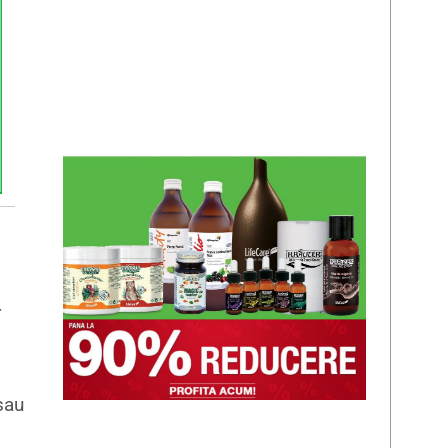
r
sau