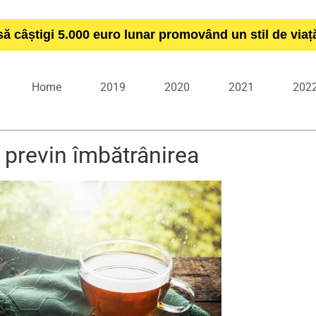
să câștigi 5.000 euro lunar promovând un stil de via
Home
2019
2020
2021
202
 previn îmbătrânirea