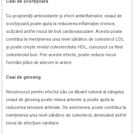
Ceai de scorțișoară
Cu proprietăți antioxidante și efect antiinflamator, ceaiul de
scorțișoară poate ajuta la reducerea inflamației cronice,
scăzând astfel riscul de boli cardiovasculare. Acesta poate
contribui la menținerea unui nivel sănătos de colesterol LDL
și poate crește nivelul colesterolului HDL, cunoscut ca fiind
colesterolul bun. Prin aceste efecte, poate reduce riscul
formării plăcii de aterom în artere.
Ceai de ginseng
Recunoscut pentru efectul său ca diluant natural al sângelui,
ceaiul de ginseng poate relaxa arterele și poate ajuta la
reducerea tensiunii arteriale. De asemenea, poate contribui la
menținerea unui nivel sănătos de colesterol, diminuând astfel
riscul de afecțiuni cardiace.