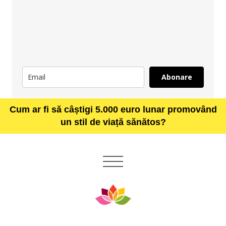
Abonare
Cum ar fi să câștigi 5.000 euro lunar promovând
un stil de viață sănătos?