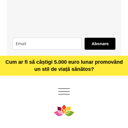
Abonare
Cum ar fi să câștigi 5.000 euro lunar promovând
un stil de viață sănătos?