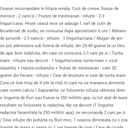
Ceaiuri recomandate în litiaza renala: Cozi de cirese, frunze de
merisor - 2 cani/zi / Frunze de mesteacan - infuzie - 2-3
linguri/cana. Peste ceaiul rece se adauga 1 varf de cutit de
bicarbonat de sodiu, se consuma dupa aproximativ 6 ore / Matase
de porumb - 2-3 cani/zi - infuzie - 1 lingurita/cana / Muguri de pin -
se pot administra sub forma de infuzie, din 20-40 grame la un litru
de apa, bine îndulcita, din care se consuma 2-3 cani pe zi / Turita-
mare - infuzie sau decoct - 1 lingurita/cana; turita-mare + osul-
iepurelui + traista-ciobanului + frunze de mesteacan - cate 20
grame din fiecare - infuzie / Ceai de brusture si ceai de turita mare.
Cura se tine timp de 4 zile la rînd, în care nu se mananca alimente
care contin calciu / Sapunarita: se foloseste infuzia obtinuta dintr-
o lingurita de flori sau frunze la 250 mililitri apa; cu tot atat de bune
rezultate se foloseste si radacina, dar ca decoct (1 lingurita
radacina faramitata la 250 mililitri apa); se recomanda 2 cani pe zi
/ Ceai infuzie din pufulita cu flori mici, 1 ceasca dimineata cu o ora
înainte de masa si seara cu 1 ora înainte de cina / Ceai de coada