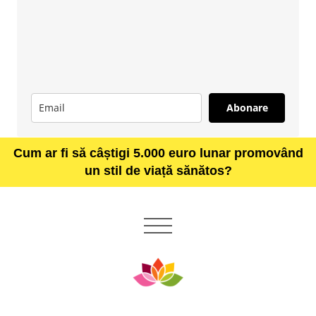
Abonare
Cum ar fi să câștigi 5.000 euro lunar promovând
un stil de viață sănătos?