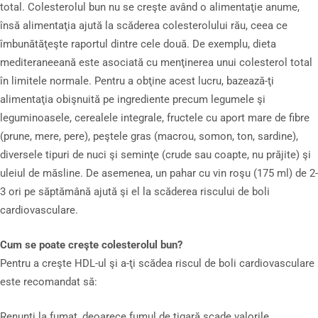
total. Colesterolul bun nu se creşte având o alimentaţie anume,
însă alimentaţia ajută la scăderea colesterolului rău, ceea ce
îmbunătăţeşte raportul dintre cele două. De exemplu, dieta
mediteraneeană este asociată cu menţinerea unui colesterol total
în limitele normale. Pentru a obţine acest lucru, bazează-ţi
alimentaţia obişnuită pe ingrediente precum legumele şi
leguminoasele, cerealele integrale, fructele cu aport mare de fibre
(prune, mere, pere), peştele gras (macrou, somon, ton, sardine),
diversele tipuri de nuci şi seminţe (crude sau coapte, nu prăjite) şi
uleiul de măsline. De asemenea, un pahar cu vin roşu (175 ml) de 2-
3 ori pe săptămână ajută şi el la scăderea riscului de boli
cardiovasculare.
Cum se poate creşte colesterolul bun?
Pentru a creşte HDL-ul şi a-ţi scădea riscul de boli cardiovasculare
este recomandat să:
Renunţi la fumat, deoarece fumul de ţigară scade valorile