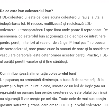
De ce este bun colesterolul bun?
HDL-colesterolul este cel care adună colesterolul rău şi ajută la
îndepărtarea lui. El reduce, reutilizează şi reciclează LDL-
colesterolul transportându-l spre ficat unde poate fi reprocesat. De
asemenea, colesterolul bun acţionează ca o echipă de întreţinere
pentru pereţii interiori ai vaselor de sânge. Primul pas în procesul
de ateroscleroză, care poate duce la atacuri de cord şi la accidente
vasculare cerebrale, este deteriorarea acestor pereţi. Practic, HDL-
ul curăţă pereţii vaselor şi îi ţine sănătoşi.
Cum influenţează alimentaţia colesterolul bun?
Un papanaş cu smântână dimineaţa, o bucată de carne prăjită la
prânz şi o friptură în unt la cină, urmată de un bol de îngheţată nu
reprezintă un parcurs bun pentru creşterea colesterolului bun, însă
cu siguranţă îl vor creşte pe cel rău. Toate cele de mai sus conţin
grăsimi saturate şi trans, care cresc LDL-ul şi nivelul colesterolului