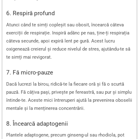
6. Respiră profund
Atunci când te simți copleșit sau obosit, încearcă câteva
exerciții de respirație. Inspiră adânc pe nas, ține-ți respirația
câteva secunde, apoi expiră lent pe gură. Acest lucru
oxigenează creierul și reduce nivelul de stres, ajutându-te să
te simți mai revigorat.
7. Fă micro-pauze
Dacă lucrezi la birou, ridică-te la fiecare oră și fă o scurtă
pauză. Fă câțiva pași, privește pe fereastră, sau pur și simplu
întinde-te. Aceste mici întreruperi ajută la prevenirea oboselii
mentale și la menținerea concentrării.
8. Încearcă adaptogenii
Plantele adaptogene, precum ginseng-ul sau rhodiola, pot