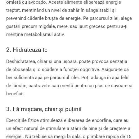
omletă cu avocado. Aceste alimente eliberează energie
treptat, menținând un nivel de zahăr în sânge stabil și
prevenind căderile bruște de energie. Pe parcursul zilei, alege
gustări precum migdale, mere, sau iaurt grecesc pentru a-ți
menține metabolismul activ.
2. Hidratează-te
Deshidratarea, chiar și una ușoară, poate provoca senzația
de oboseală și o scădere a funcției cognitive. Asigură-te că
bei suficientă apă pe parcursul zilei. Poți adăuga în apă felii
de lămâie, castravete sau mentă pentru un plus de savoare și
beneficii.
3. Fă mișcare, chiar și puțină
Exercițiile fizice stimulează eliberarea de endorfine, care au
un efect natural de stimulare a stării de bine și de creștere a
energiei. Nu trebuie să mergi la sală; o plimbare rapidă de 15