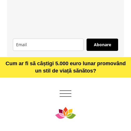
Abonare
Cum ar fi să câștigi 5.000 euro lunar promovând
un stil de viață sănătos?