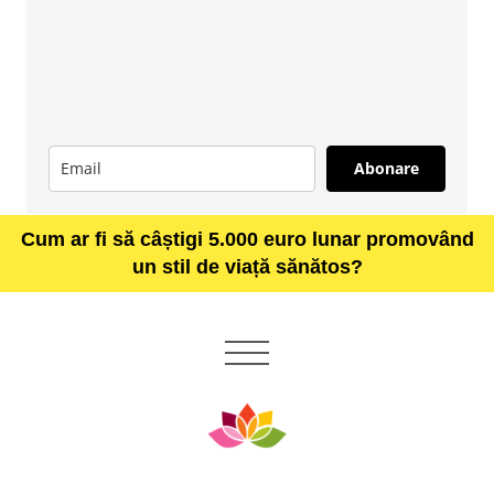
Abonare
Cum ar fi să câștigi 5.000 euro lunar promovând
un stil de viață sănătos?