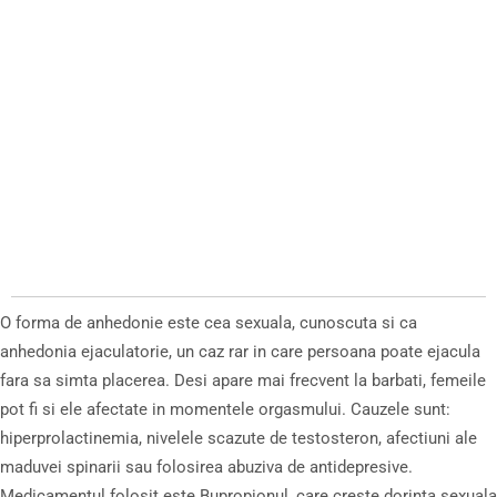
O forma de anhedonie este cea sexuala, cunoscuta si ca
anhedonia ejaculatorie, un caz rar in care persoana poate ejacula
fara sa simta placerea. Desi apare mai frecvent la barbati, femeile
pot fi si ele afectate in momentele orgasmului. Cauzele sunt:
hiperprolactinemia, nivelele scazute de testosteron, afectiuni ale
maduvei spinarii sau folosirea abuziva de antidepresive.
Medicamentul folosit este Bupropionul, care creste dorinta sexuala